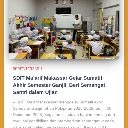
BERITA TERBARU
SDIT Ma’arif Makassar Gelar Sumatif
Akhir Semester Ganjil, Beri Semangat
Santri dalam Ujian
– SDIT Ma’arif Makassar menggelar Sumatif Akhir
Semester Ganjil Tahun Pelajaran 2025-2026. Senin 08
Desember 2025, Kegiatan ini adalah bagian penting dari
evaluasi pendidikan dan memberikan semangat kepada
para santri dalam melaksanakan ujian. Kepala SDIT