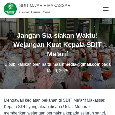
SDIT MA'ARIF MAKASSAR
Cerdas, Cermat, Ceria
T
O
G
G
L
Jangan Sia-siakan Waktu!
E
N
Wejangan Kuat Kepala SDIT
A
Ma’arif
V
I
G
Dipublikasikan oleh
baitulmaarifmedia@gmail.com
pada
A
Mei 9, 2025
S
I
Mengawali kegiatan pekanan di SDIT Ma’arif Makassar,
Kepala SDIT yang akrab disapa Ustaz Mubarak
memberikan wejangan bermakna kepada seluruh santri,