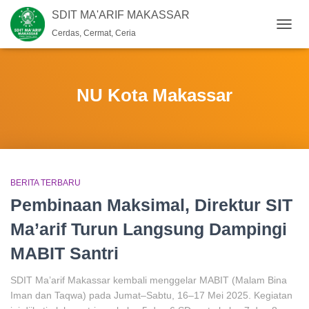
SDIT MA'ARIF MAKASSAR
Cerdas, Cermat, Ceria
TOGG
NAVIG
NU Kota Makassar
BERITA TERBARU
Pembinaan Maksimal, Direktur SIT
Ma’arif Turun Langsung Dampingi
MABIT Santri
SDIT Ma’arif Makassar kembali menggelar MABIT (Malam Bina
Iman dan Taqwa) pada Jumat–Sabtu, 16–17 Mei 2025. Kegiatan