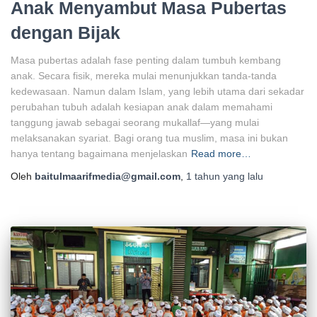
Anak Menyambut Masa Pubertas
dengan Bijak
Masa pubertas adalah fase penting dalam tumbuh kembang
anak. Secara fisik, mereka mulai menunjukkan tanda-tanda
kedewasaan. Namun dalam Islam, yang lebih utama dari sekadar
perubahan tubuh adalah kesiapan anak dalam memahami
tanggung jawab sebagai seorang mukallaf—yang mulai
melaksanakan syariat. Bagi orang tua muslim, masa ini bukan
hanya tentang bagaimana menjelaskan
Read more…
Oleh
baitulmaarifmedia@gmail.com
,
1 tahun
yang lalu