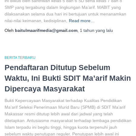
ini diikuti oleh santriwan kelas 5 dan 6 SD serta kelas 7 dan 8
SMP yang tergabung dalam lingkungan Ma’arif. MABIT yang
dilaksanakan selama dua hari ini bertujuan untuk menanamkan
nilai-nilai keimanan, kedisiplinan,
Read more…
Oleh
baitulmaarifmedia@gmail.com
,
1 tahun
yang lalu
BERITA TERBARU
Pendaftaran Ditutup Sebelum
Waktu, Ini Bukti SDIT Ma’arif Makin
Dipercaya Masyarakat
Bukti Kepercayaan Masyarakat terhadap Kualitas Pendidikan
Ma’arif Seleksi Penerimaan Murid Baru (SPMB) di SDIT Ma’arif
Makassar resmi ditutup lebih awal dari jadwal yang telah
ditetapkan. Antusiasme masyarakat terhadap lembaga pendidikan
Islam terpadu ini begitu tinggi, hingga kuota terpenuhi jauh
sebelum waktu penutupan reguler. Penutupan lebih awal ini