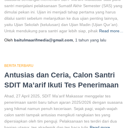
santri menjalani pelaksanaan Sumatif Akhir Semester (SAS) yang
dimulai pekan ini. Ujian ini menjadi tahap pertama yang harus
dilalui santri sebelum melanjutkan ke dua ujian penting lainnya,
yaitu Ujian Sekolah (kelulusan) dan Ujian Madin (Ujian Qur’an).
Untuk mendukung para santri agar lebih siap, pihak
Read more…
Oleh
baitulmaarifmedia@gmail.com
,
1 tahun
yang lalu
BERITA TERBARU
Antusias dan Ceria, Calon Santri
SDIT Ma’arif Ikuti Tes Penerimaan
Ahad, 27 April 2025, SDIT Ma’arif Makassar menggelar tes
penerimaan santri baru tahun ajaran 2025/2026 dengan suasana
yang hikmat namun penuh keceriaan. Sejak pagi, wajah-wajah
calon santri tampak antusias mengikuti rangkaian tes yang
dipersiapkan oleh tim penguji. Pelaksanaan tes terdiri dari dua
bagian utama: tes akademik dan tes baca tulis
Read more…