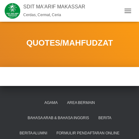
SDIT MA'ARIF MAKASSAR
Cerdas, Cermat, Ceria
T
O
G
G
L
QUOTES/MAHFUDZAT
E
N
A
V
I
G
A
S
I
AGAMA
AREA BERMAIN
BAHASA ARAB & BAHASA INGGRIS
BERITA
BERITA ALUMNI
FORMULIR PENDAFTARAN ONLINE