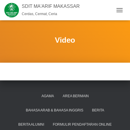
SDIT MA'ARIF MAKASSAR
Cerdas, Cermat, Ceria
T
O
G
G
L
Video
E
N
A
V
I
G
A
S
I
AGAMA
AREA BERMAIN
BAHASA ARAB & BAHASA INGGRIS
BERITA
BERITA ALUMNI
FORMULIR PENDAFTARAN ONLINE