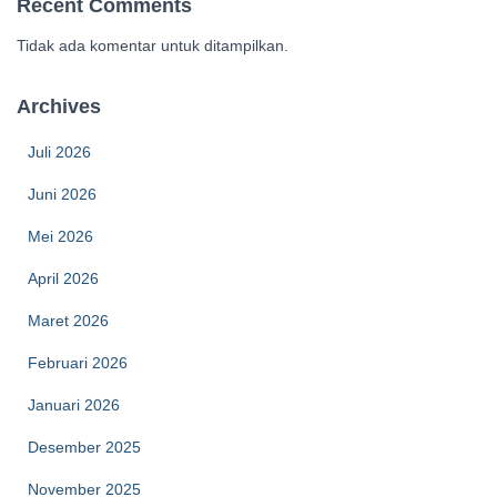
Recent Comments
Tidak ada komentar untuk ditampilkan.
Archives
Juli 2026
Juni 2026
Mei 2026
April 2026
Maret 2026
Februari 2026
Januari 2026
Desember 2025
November 2025