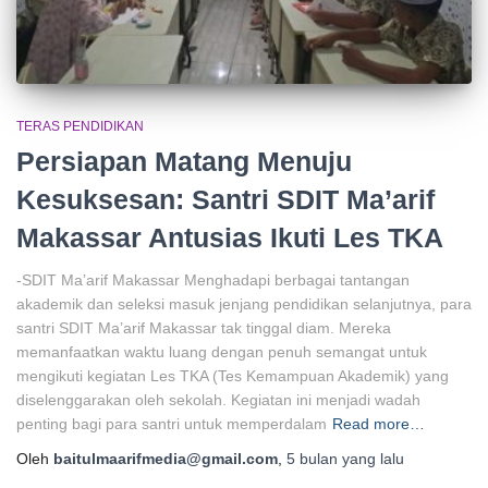
TERAS PENDIDIKAN
Persiapan Matang Menuju
Kesuksesan: Santri SDIT Ma’arif
Makassar Antusias Ikuti Les TKA
-SDIT Ma’arif Makassar Menghadapi berbagai tantangan
akademik dan seleksi masuk jenjang pendidikan selanjutnya, para
santri SDIT Ma’arif Makassar tak tinggal diam. Mereka
memanfaatkan waktu luang dengan penuh semangat untuk
mengikuti kegiatan Les TKA (Tes Kemampuan Akademik) yang
diselenggarakan oleh sekolah. Kegiatan ini menjadi wadah
penting bagi para santri untuk memperdalam
Read more…
Oleh
baitulmaarifmedia@gmail.com
,
5 bulan
yang lalu