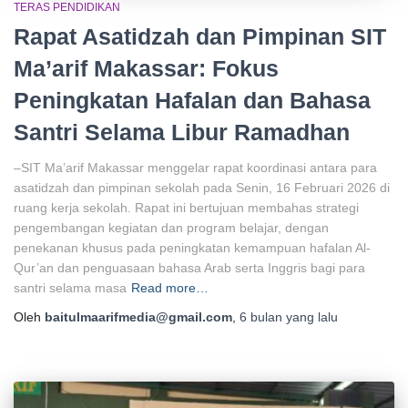
TERAS PENDIDIKAN
Rapat Asatidzah dan Pimpinan SIT
Ma’arif Makassar: Fokus
Peningkatan Hafalan dan Bahasa
Santri Selama Libur Ramadhan
–SIT Ma’arif Makassar menggelar rapat koordinasi antara para
asatidzah dan pimpinan sekolah pada Senin, 16 Februari 2026 di
ruang kerja sekolah. Rapat ini bertujuan membahas strategi
pengembangan kegiatan dan program belajar, dengan
penekanan khusus pada peningkatan kemampuan hafalan Al-
Qur’an dan penguasaan bahasa Arab serta Inggris bagi para
santri selama masa
Read more…
Oleh
baitulmaarifmedia@gmail.com
,
6 bulan
yang lalu