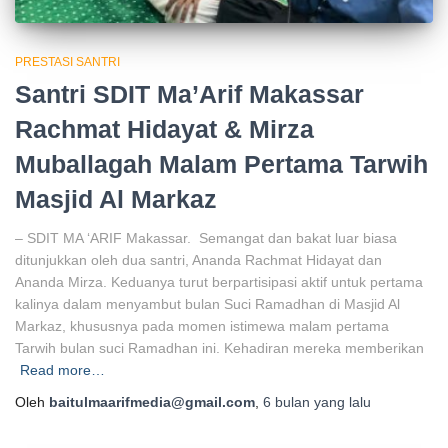
PRESTASI SANTRI
Santri SDIT Ma’Arif Makassar
Rachmat Hidayat & Mirza
Muballagah Malam Pertama Tarwih
Masjid Al Markaz
– SDIT MA ‘ARIF Makassar. Semangat dan bakat luar biasa
ditunjukkan oleh dua santri, Ananda Rachmat Hidayat dan
Ananda Mirza. Keduanya turut berpartisipasi aktif untuk pertama
kalinya dalam menyambut bulan Suci Ramadhan di Masjid Al
Markaz, khususnya pada momen istimewa malam pertama
Tarwih bulan suci Ramadhan ini. Kehadiran mereka memberikan
Read more…
Oleh
baitulmaarifmedia@gmail.com
,
6 bulan
yang lalu