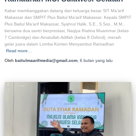
Kabar membanggakan datang dari keluarga besar SIT Ma’arif
Makassar dan SMPIT Plus Baitul Ma’arif Makassar. Kepala SMPIT
Plus Baitul Ma’arif Makassar, Syahrul Halik, S.E., S.Sos., M.M.,
bersama dua santri berprestasi, Naqiya Riatina Muammar (kelas
7 Cambridge) dan Amatullah Adillah (kelas 8 Oxford), meraih
gelar juara dalam Lomba Konten Menyambut Ramadhan
Read more…
Oleh
baitulmaarifmedia@gmail.com
,
6 bulan
yang lalu