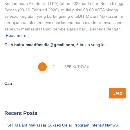
Kemampuan Akademik (TKA) tahun 2026 pada hari Senin hingga
Selasa (09-10 Februari 2026), mulai pukul 08.00 WITA hingga
selesai. Kegiatan yang berlangsung di SDIT Ma’arif Makassar ini
bertujuan untuk mengevaluasi kemampuan akademik awal santri
sebelum memasuki tahap pembelajaran baru. Berbeda dengan
Read more…
Oleh
baitulmaarifmedia@gmail.com
,
6 bulan
yang lalu
Paginasi
1
2
BERIKUTNYA
pos
Cari
CARI
Recent Posts
SIT Ma’arif Makassar Sukses Gelar Program Intensif Nahwu