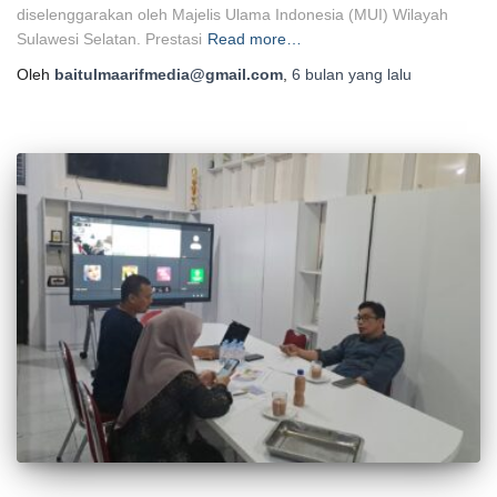
diselenggarakan oleh Majelis Ulama Indonesia (MUI) Wilayah
Sulawesi Selatan. Prestasi
Read more…
Oleh
baitulmaarifmedia@gmail.com
,
6 bulan
yang lalu