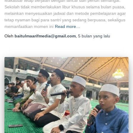
Makassar tetap berjalan dengan lancar dan penuh semangat.
Sekolah tidak memberlakukan libur khusus selama bulan puasa,
melainkan menyesuaikan jadwal dan metode pembelajaran agar
tetap nyaman bagi para santri yang sedang berpuasa, sekaligus
memanfaatkan momen ini
Read more…
Oleh
baitulmaarifmedia@gmail.com
,
5 bulan
yang lalu