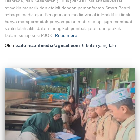
Olahraga, dan Kesehatan (PJOK) di SDIT Ma’arif Makassar
semakin menarik dan efektif dengan pemanfaatan Smart Board
sebagai media ajar. Penggunaan media visual interaktif ini tidak
hanya mempermudah penyampaian materi tetapi juga membuat
santri lebih aktif dalam mengikuti pembelajaran dan praktik.
Dalam setiap sesi PJOK,
Read more…
Oleh
baitulmaarifmedia@gmail.com
,
6 bulan
yang lalu