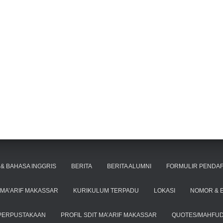
& BAHASA INGGRIS
BERITA
BERITA ALUMNI
FORMULIR PENDAF
MA’ARIF MAKASSAR
KURIKULUM TERPADU
LOKASI
NOMOR & 
PERPUSTAKAAN
PROFIL SDIT MA’ARIF MAKASSAR
QUOTES/MAHFUD