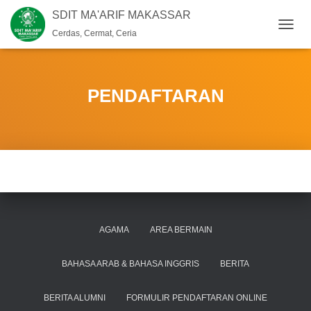
SDIT MA'ARIF MAKASSAR
Cerdas, Cermat, Ceria
T
O
G
G
L
PENDAFTARAN
E
N
A
V
I
G
A
S
I
AGAMA
AREA BERMAIN
BAHASA ARAB & BAHASA INGGRIS
BERITA
BERITA ALUMNI
FORMULIR PENDAFTARAN ONLINE