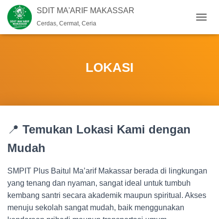
SDIT MA'ARIF MAKASSAR
Cerdas, Cermat, Ceria
T
O
G
G
L
LOKASI
E
N
A
V
I
G
📍
Temukan Lokasi Kami dengan
A
S
Mudah
I
SMPIT Plus Baitul Ma’arif Makassar berada di lingkungan
yang tenang dan nyaman, sangat ideal untuk tumbuh
kembang santri secara akademik maupun spiritual. Akses
menuju sekolah sangat mudah, baik menggunakan