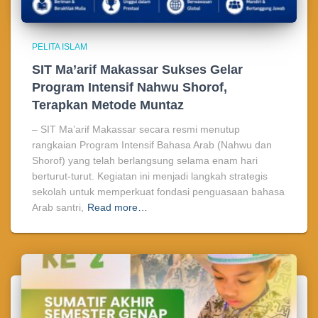
PELITA ISLAM
SIT Ma’arif Makassar Sukses Gelar
Program Intensif Nahwu Shorof,
Terapkan Metode Muntaz
– SIT Ma’arif Makassar secara resmi menutup
rangkaian Program Intensif Bahasa Arab (Nahwu dan
Shorof) yang telah berlangsung selama enam hari
berturut-turut. Kegiatan ini menjadi langkah strategis
sekolah untuk memperkuat fondasi penguasaan bahasa
Arab santri,
Read more…