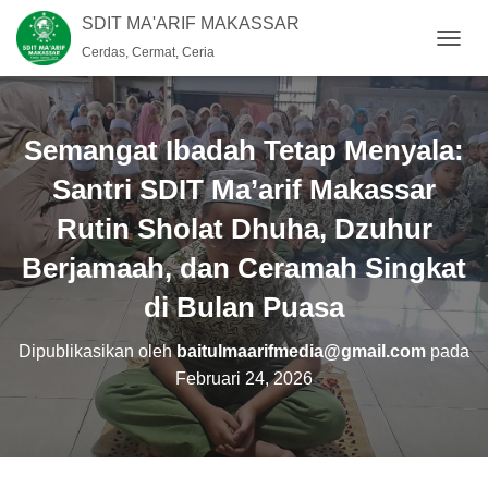
SDIT MA'ARIF MAKASSAR
Cerdas, Cermat, Ceria
T
O
G
G
L
Semangat Ibadah Tetap Menyala:
E
N
Santri SDIT Ma’arif Makassar
A
Rutin Sholat Dhuha, Dzuhur
V
I
Berjamaah, dan Ceramah Singkat
G
A
di Bulan Puasa
S
I
Dipublikasikan oleh
baitulmaarifmedia@gmail.com
pada
Februari 24, 2026