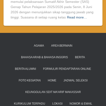
memulai pelaksanaan Sumatif Akhir Semester (SAS)
Genap Tahun Pelajaran 2025/2026 pada Senin, 8 Juni
2026 dengan menunjukkan sikap tanggung jawab yang
tinggi. Suasana di setiap ruang kelas
Read more…
AGAMA
AREA BERMAIN
BAHASA ARAB & BAHASA INGGRIS
BERITA
BERITA ALUMNI
FORMULIR PENDAFTARAN ONLINE
FOTO KEGIATAN
HOME
JADWAL SELEKSI
KEUNGGULAN SDIT MA’ARIF MAKASSAR
KURIKULUM TERPADU
LOKASI
NOMOR & EMAIL