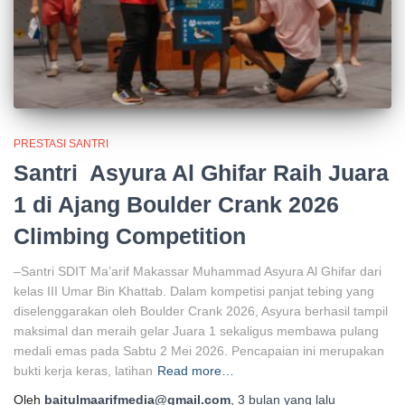
PRESTASI SANTRI
Santri Asyura Al Ghifar Raih Juara
1 di Ajang Boulder Crank 2026
Climbing Competition
–Santri SDIT Ma’arif Makassar Muhammad Asyura Al Ghifar dari
kelas III Umar Bin Khattab. Dalam kompetisi panjat tebing yang
diselenggarakan oleh Boulder Crank 2026, Asyura berhasil tampil
maksimal dan meraih gelar Juara 1 sekaligus membawa pulang
medali emas pada Sabtu 2 Mei 2026. Pencapaian ini merupakan
bukti kerja keras, latihan
Read more…
Oleh
baitulmaarifmedia@gmail.com
,
3 bulan
yang lalu