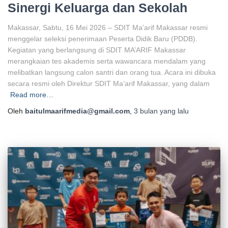
Sinergi Keluarga dan Sekolah
Makassar, Sabtu, 16 Mei 2026 – SDIT Ma’arif Makassar resmi
menggelar seleksi penerimaan Peserta Didik Baru (PDDB).
Kegiatan yang berlangsung di SDIT MA’ARIF Makassar
merangkaian tes akademis serta wawancara mendalam yang
melibatkan langsung calon santri dan orang tua. Acara ini dibuka
secara resmi oleh Direktur SDIT Ma’arif Makassar, yang dalam
Read more…
Oleh
baitulmaarifmedia@gmail.com
,
3 bulan
yang lalu