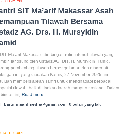
TO KEGIATAN
antri SIT Ma’arif Makassar Asah
emampuan Tilawah Bersama
stadz AG. Drs. H. Mursyidin
amid
DIT Ma’arif Makassar, Bimbingan rutin intensif tilawah yang
impin langsung oleh Ustadz AG. Drs. H. Mursyidin Hamid,
rang pembimbing tilawah berpengalaman dan dihormati.
bingan ini yang diadakan Kamis, 27 November 2025, ini
tujuan mempersiapkan santri untuk menghadapi berbagai
petisi tilawah, baik di tingkat daerah maupun nasional. Dalam
bingan ini,
Read more…
eh
baitulmaarifmedia@gmail.com
,
8 bulan
yang lalu
RITA TERBARU