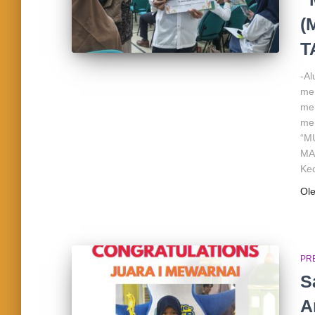
(
T
-Al
men
me
mer
“M
MA
Ke
Ol
PRE
S
A