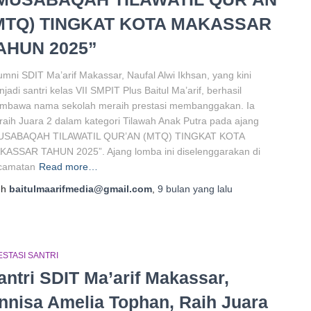
MTQ) TINGKAT KOTA MAKASSAR
AHUN 2025”
umni SDIT Ma’arif Makassar, Naufal Alwi Ikhsan, yang kini
jadi santri kelas VII SMPIT Plus Baitul Ma’arif, berhasil
mbawa nama sekolah meraih prestasi membanggakan. Ia
aih Juara 2 dalam kategori Tilawah Anak Putra pada ajang
USABAQAH TILAWATIL QUR’AN (MTQ) TINGKAT KOTA
KASSAR TAHUN 2025”. Ajang lomba ini diselenggarakan di
camatan
Read more…
eh
baitulmaarifmedia@gmail.com
,
9 bulan
yang lalu
STASI SANTRI
antri SDIT Ma’arif Makassar,
nnisa Amelia Tophan, Raih Juara