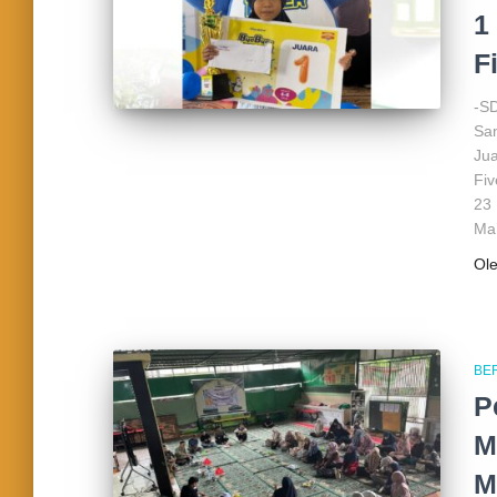
1
F
-SD
San
Ju
Fiv
23 
Ma’
Ol
BE
P
M
M