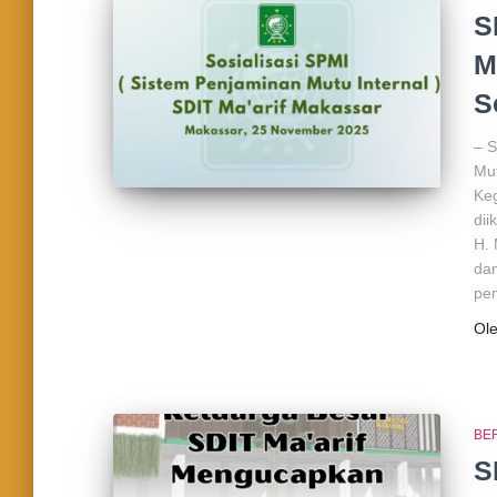
S
M
S
– S
Mut
Keg
dii
H. 
dan
pe
Ol
BE
S