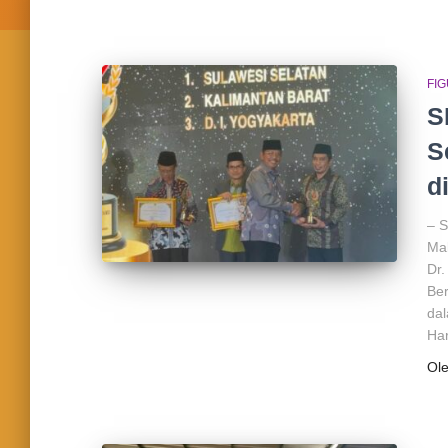
FI
S
S
d
– S
Ma
Dr
Ber
dal
Ha
Ol