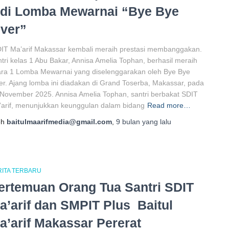
 di Lomba Mewarnai “Bye Bye
iver”
IT Ma’arif Makassar kembali meraih prestasi membanggakan.
tri kelas 1 Abu Bakar, Annisa Amelia Tophan, berhasil meraih
ara 1 Lomba Mewarnai yang diselenggarakan oleh Bye Bye
er. Ajang lomba ini diadakan di Grand Toserba, Makassar, pada
November 2025. Annisa Amelia Tophan, santri berbakat SDIT
arif, menunjukkan keunggulan dalam bidang
Read more…
eh
baitulmaarifmedia@gmail.com
,
9 bulan
yang lalu
RITA TERBARU
ertemuan Orang Tua Santri SDIT
a’arif dan SMPIT Plus Baitul
a’arif Makassar Pererat