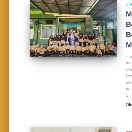
UN
M
B
B
M
– S
mat
Uni
Nov
efe
pel
S.T
Ol