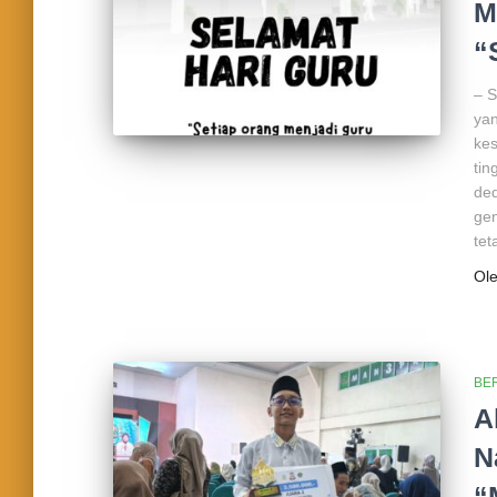
M
“
– S
yan
ke
tin
ded
gen
tet
Ol
BER
A
N
“