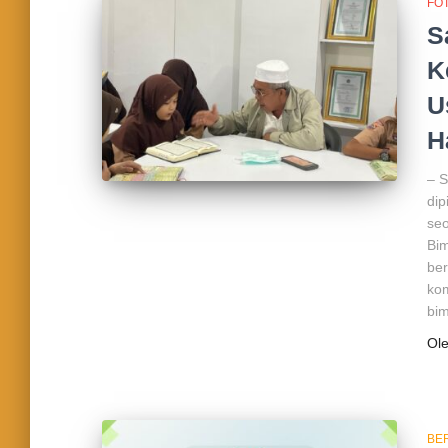
FO
S
K
U
H
– S
dip
seo
Bim
ber
kom
bim
Ol
BE