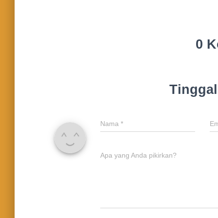
0 K
Tingga
Nama
*
Em
Apa yang Anda pikirkan?