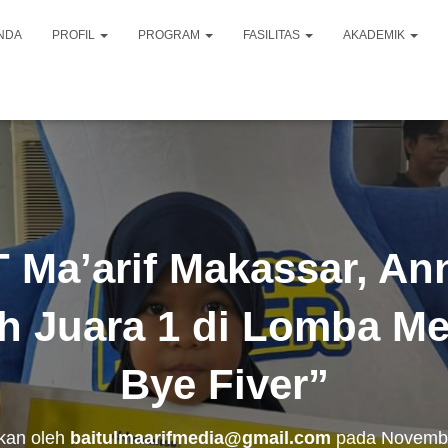
NDA
PROFIL
PROGRAM
FASILITAS
AKADEMIK
T Ma’arif Makassar, An
h Juara 1 di Lomba M
Bye Fiver”
ikan oleh
baitulmaarifmedia@gmail.com
pada
Novembe