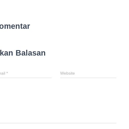
omentar
lkan Balasan
ail
*
Website