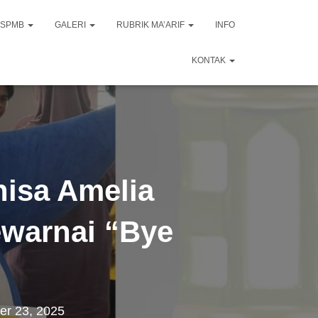
SPMB
GALERI
RUBRIK MA’ARIF
INFO
KONTAK
nisa Amelia
ewarnai “Bye
r 23, 2025