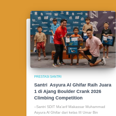
PRESTASI SANTRI
Santri Asyura Al Ghifar Raih Juara
1 di Ajang Boulder Crank 2026
Climbing Competition
–Santri SDIT Ma’arif Makassar Muhammad
Asyura Al Ghifar dari kelas III Umar Bin