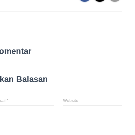
omentar
lkan Balasan
ail
*
Website