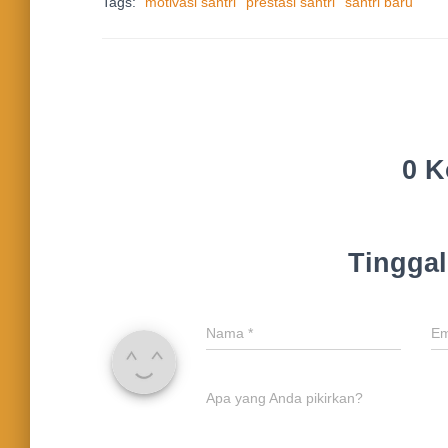
Tags:
motivasi santri
prestasi santri
santri baru
0 K
Tingga
Nama
*
Em
Apa yang Anda pikirkan?