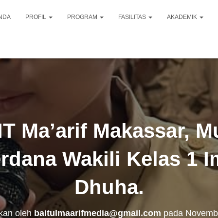
NDA
PROFIL
PROGRAM
FASILITAS
AKADEMIK
IT Ma’arif Makassar, Mu
erdana Wakili Kelas 1 
Dhuha.
ikan oleh
baitulmaarifmedia@gmail.com
pada
Novembe