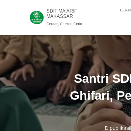
BERA
SDIT MA'ARIF
MAKASSAR
Cerdas, Cermat, Ceria
Santri SD
Ghifari, P
Dipublikas