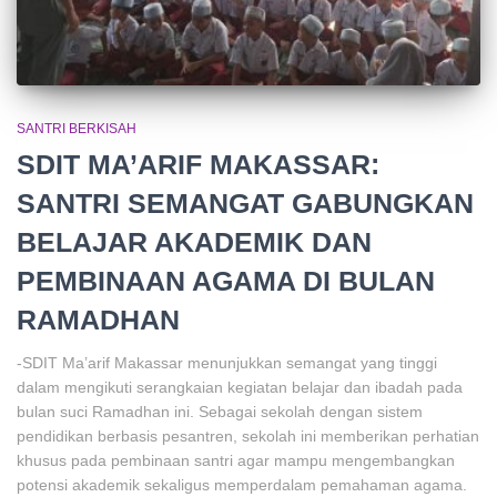
SANTRI BERKISAH
SDIT MA’ARIF MAKASSAR:
SANTRI SEMANGAT GABUNGKAN
BELAJAR AKADEMIK DAN
PEMBINAAN AGAMA DI BULAN
RAMADHAN
-SDIT Ma’arif Makassar menunjukkan semangat yang tinggi
dalam mengikuti serangkaian kegiatan belajar dan ibadah pada
bulan suci Ramadhan ini. Sebagai sekolah dengan sistem
pendidikan berbasis pesantren, sekolah ini memberikan perhatian
khusus pada pembinaan santri agar mampu mengembangkan
potensi akademik sekaligus memperdalam pemahaman agama.