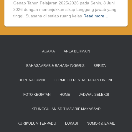
Genap Tahun Pelajaran 2025/2026 pada Senin, 8 Juni
2026 dengan menunjukkan sikap tanggung jawab yang
tinggi. Suasana di setiap ruang kelas
Read more…
AGAMA
AREA BERMAIN
BAHASA ARAB & BAHASA INGGRIS
BERITA
BERITA ALUMNI
FORMULIR PENDAFTARAN ONLINE
FOTO KEGIATAN
HOME
JADWAL SELEKSI
KEUNGGULAN SDIT MA’ARIF MAKASSAR
KURIKULUM TERPADU
LOKASI
NOMOR & EMAIL