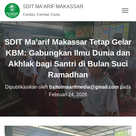
SDIT MA'ARIF MAKASSAR
Cerdas, Cermat, Ceria
T
O
G
G
L
SDIT Ma’arif Makassar Tetap Gelar
E
N
KBM: Gabungkan Ilmu Dunia dan
A
Akhlak bagi Santri di Bulan Suci
V
I
Ramadhan
G
A
S
Dipublikasikan oleh
baitulmaarifmedia@gmail.com
pada
I
Februari 24, 2026