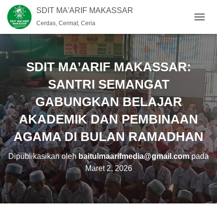
SDIT MA'ARIF MAKASSAR
Cerdas, Cermat, Ceria
T
O
G
G
L
SDIT MA’ARIF MAKASSAR:
E
N
SANTRI SEMANGAT
A
GABUNGKAN BELAJAR
V
I
AKADEMIK DAN PEMBINAAN
G
A
AGAMA DI BULAN RAMADHAN
S
I
Dipublikasikan oleh
baitulmaarifmedia@gmail.com
pada
Maret 2, 2026