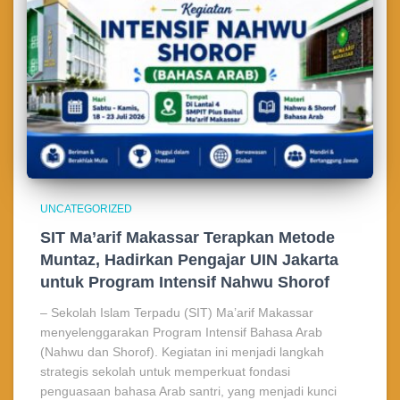
UNCATEGORIZED
SIT Ma’arif Makassar Terapkan Metode
Muntaz, Hadirkan Pengajar UIN Jakarta
untuk Program Intensif Nahwu Shorof
– Sekolah Islam Terpadu (SIT) Ma’arif Makassar
menyelenggarakan Program Intensif Bahasa Arab
(Nahwu dan Shorof). Kegiatan ini menjadi langkah
strategis sekolah untuk memperkuat fondasi
penguasaan bahasa Arab santri, yang menjadi kunci