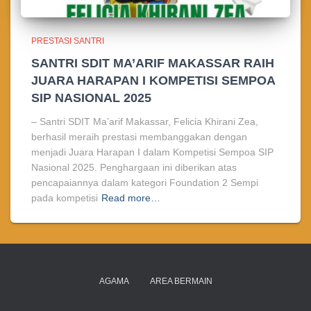
PRESTASI SANTRI
SANTRI SDIT MA’ARIF MAKASSAR RAIH
JUARA HARAPAN I KOMPETISI SEMPOA
SIP NASIONAL 2025
– Santri SDIT Ma’arif Makassar, Felicia Khirani Zea,
berhasil meraih prestasi membanggakan dengan
menjadi Juara Harapan I dalam Kompetisi Sempoa SIP
Nasional 2025. Penghargaan ini diberikan atas
pencapaiannya dalam kategori Foundation 2 Sempi
pada kompetisi
Read more…
AGAMA
AREA BERMAIN