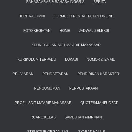
BAHASA ARAB & BAHASA INGGRIS
BERITA
BERITA ALUMNI
FORMULIR PENDAFTARAN ONLINE
FOTO KEGIATAN
HOME
JADWAL SELEKSI
KEUNGGULAN SDIT MA’ARIF MAKASSAR
KURIKULUM TERPADU
LOKASI
NOMOR & EMAIL
PELAJARAN
PENDAFTARAN
PENDIDIKAN KARAKTER
PENGUMUMAN
PERPUSTAKAAN
PROFIL SDIT MA’ARIF MAKASSAR
QUOTES/MAHFUDZAT
RUANG KELAS
SAMBUTAN PIMPINAN
STRUKTUR ORGANISASI
SYARAT & ALUR