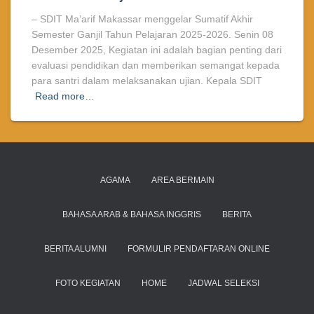
– SDIT Ma’arif Makassar menggelar Sumatif Akhir
Semester Ganjil Tahun Pelajaran 2025-2026. Senin 08
Desember 2025, Kegiatan ini adalah bagian penting dari
evaluasi pendidikan dan memberikan semangat kepada
para santri dalam melaksanakan ujian. Kepala SDIT
Read more…
AGAMA
AREA BERMAIN
BAHASA ARAB & BAHASA INGGRIS
BERITA
BERITA ALUMNI
FORMULIR PENDAFTARAN ONLINE
FOTO KEGIATAN
HOME
JADWAL SELEKSI