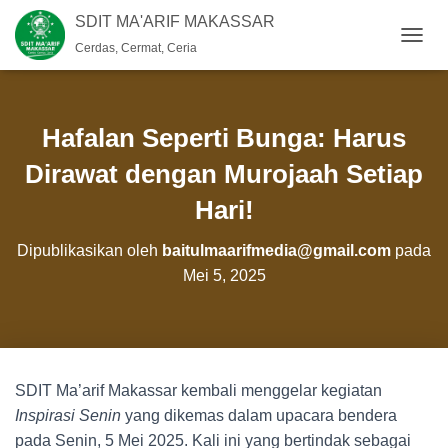
SDIT MA'ARIF MAKASSAR
Cerdas, Cermat, Ceria
T
O
G
G
L
Hafalan Seperti Bunga: Harus
E
N
Dirawat dengan Murojaah Setiap
A
Hari!
V
I
G
Dipublikasikan oleh
baitulmaarifmedia@gmail.com
pada
A
Mei 5, 2025
S
I
SDIT Ma’arif Makassar kembali menggelar kegiatan
Inspirasi Senin
yang dikemas dalam upacara bendera
pada Senin, 5 Mei 2025. Kali ini yang bertindak sebagai