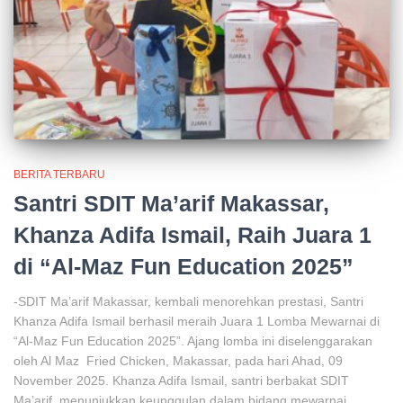
BERITA TERBARU
Santri SDIT Ma’arif Makassar,
Khanza Adifa Ismail, Raih Juara 1
di “Al-Maz Fun Education 2025”
-SDIT Ma’arif Makassar, kembali menorehkan prestasi, Santri
Khanza Adifa Ismail berhasil meraih Juara 1 Lomba Mewarnai di
“Al-Maz Fun Education 2025”. Ajang lomba ini diselenggarakan
oleh Al Maz Fried Chicken, Makassar, pada hari Ahad, 09
November 2025. Khanza Adifa Ismail, santri berbakat SDIT
Ma’arif, menunjukkan keunggulan dalam bidang mewarnai