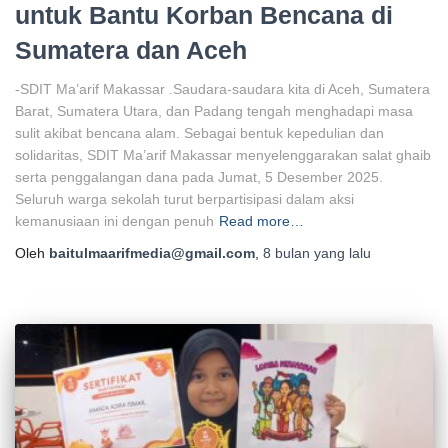
untuk Bantu Korban Bencana di
Sumatera dan Aceh
-SDIT Ma’arif Makassar .Saudara-saudara kita di Aceh, Sumatera
Barat, Sumatera Utara, dan Padang tengah menghadapi masa
sulit akibat bencana alam. Sebagai bentuk kepedulian dan
solidaritas, SDIT Ma’arif Makassar menyelenggarakan salat ghaib
serta penggalangan dana pada Jumat, 5 Desember 2025.
Seluruh warga sekolah turut berpartisipasi dalam aksi
kemanusiaan ini dengan penuh
Read more…
Oleh
baitulmaarifmedia@gmail.com
,
8 bulan
yang lalu