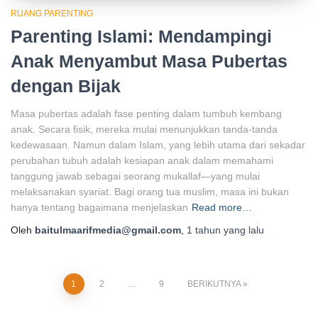
RUANG PARENTING
Parenting Islami: Mendampingi
Anak Menyambut Masa Pubertas
dengan Bijak
Masa pubertas adalah fase penting dalam tumbuh kembang
anak. Secara fisik, mereka mulai menunjukkan tanda-tanda
kedewasaan. Namun dalam Islam, yang lebih utama dari sekadar
perubahan tubuh adalah kesiapan anak dalam memahami
tanggung jawab sebagai seorang mukallaf—yang mulai
melaksanakan syariat. Bagi orang tua muslim, masa ini bukan
hanya tentang bagaimana menjelaskan
Read more…
Oleh
baitulmaarifmedia@gmail.com
,
1 tahun
yang lalu
Paginasi
1
2
…
9
BERIKUTNYA