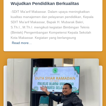
Wujudkan Pendidikan Berkualitas
-SDIT Ma’arif Makassar. Dalam upaya meningkatkan
kualitas manajemen dan pelayanan pendidikan, Kepala
SDIT Ma’arif Makassar, Bapak H. Mubarak Bakri,
S.Th.I., M.Th.I. mengikuti kegiatan Bimbingan Teknis
(Bimtek) Pengembangan Kompetensi Kepala Sekolah
Kota Makassar. Kegiatan yang berlangsung
Read more…