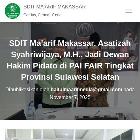
SDIT MA'ARIF MAKASSAR
Cerdas, Cermat, Ceria
T
O
G
G
L
SDIT Ma’arif Makassar, Asatizah
E
N
Syahriwijaya, M.H., Jadi Dewan
A
Hakim Pidato di PAI FAIR Tingkat
V
I
Provinsi Sulawesi Selatan
G
A
S
Dipublikasikan oleh
baitulmaarifmedia@gmail.com
pada
I
November 7, 2025