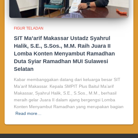
FIGUR TELADAN
SIT Ma’arif Makassar Ustadz Syahrul
Halik, S.E., S.Sos., M.M. Raih Juara II
Lomba Konten Menyambut Ramadhan
Duta Syiar Ramadhan MUI Sulawesi
Selatan
Kabar membanggakan datang dari keluarga besar SIT
Ma’arif Makassar. Kepala SMPIT Plus Baitul Ma’arif
Makassar, Syahrul Halik, S.E., S.Sos., M.M., berhasil
meraih gelar Juara II dalam ajang bergengsi Lomba
Konten Menyambut Ramadhan yang merupakan bagian
Read more…