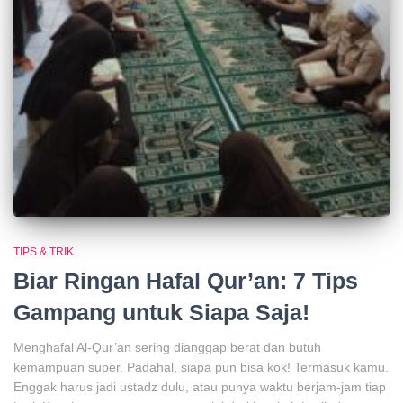
TIPS & TRIK
Biar Ringan Hafal Qur’an: 7 Tips
Gampang untuk Siapa Saja!
Menghafal Al-Qur’an sering dianggap berat dan butuh
kemampuan super. Padahal, siapa pun bisa kok! Termasuk kamu.
Enggak harus jadi ustadz dulu, atau punya waktu berjam-jam tiap