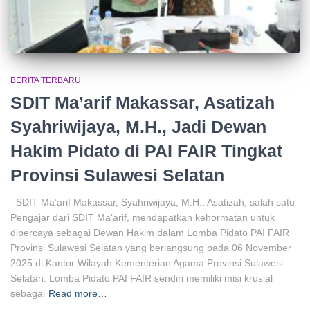
BERITA TERBARU
SDIT Ma’arif Makassar, Asatizah
Syahriwijaya, M.H., Jadi Dewan
Hakim Pidato di PAI FAIR Tingkat
Provinsi Sulawesi Selatan
–SDIT Ma’arif Makassar, Syahriwijaya, M.H., Asatizah, salah satu
Pengajar dari SDIT Ma’arif, mendapatkan kehormatan untuk
dipercaya sebagai Dewan Hakim dalam Lomba Pidato PAI FAIR
Provinsi Sulawesi Selatan yang berlangsung pada 06 November
2025 di Kantor Wilayah Kementerian Agama Provinsi Sulawesi
Selatan. Lomba Pidato PAI FAIR sendiri memiliki misi krusial
sebagai
Read more…