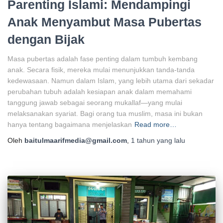
Parenting Islami: Mendampingi
Anak Menyambut Masa Pubertas
dengan Bijak
Masa pubertas adalah fase penting dalam tumbuh kembang
anak. Secara fisik, mereka mulai menunjukkan tanda-tanda
kedewasaan. Namun dalam Islam, yang lebih utama dari sekadar
perubahan tubuh adalah kesiapan anak dalam memahami
tanggung jawab sebagai seorang mukallaf—yang mulai
melaksanakan syariat. Bagi orang tua muslim, masa ini bukan
hanya tentang bagaimana menjelaskan
Read more…
Oleh
baitulmaarifmedia@gmail.com
,
1 tahun
yang lalu