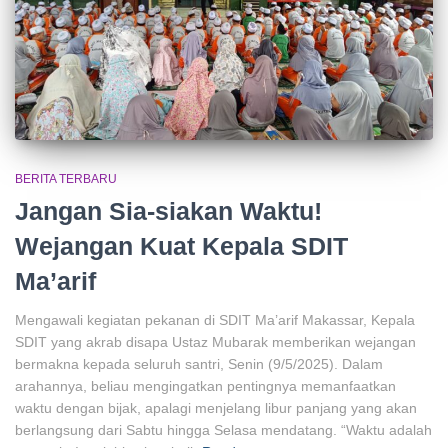
BERITA TERBARU
Jangan Sia-siakan Waktu!
Wejangan Kuat Kepala SDIT
Ma’arif
Mengawali kegiatan pekanan di SDIT Ma’arif Makassar, Kepala
SDIT yang akrab disapa Ustaz Mubarak memberikan wejangan
bermakna kepada seluruh santri, Senin (9/5/2025). Dalam
arahannya, beliau mengingatkan pentingnya memanfaatkan
waktu dengan bijak, apalagi menjelang libur panjang yang akan
berlangsung dari Sabtu hingga Selasa mendatang. “Waktu adalah