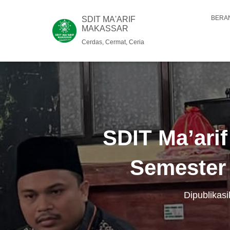
BERA
SDIT MA'ARIF
MAKASSAR
Cerdas, Cermat, Ceria
SDIT Ma’ari
Semester 
Dipublikas