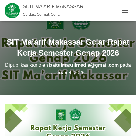
SDIT MA'ARIF MAKASSAR
Cerdas, Cermat, Ceria
T
O
G
G
L
SIT Ma’arif Makassar Gelar Rapat
E
N
Kerja Semester Genap 2026
A
V
Dipublikasikan oleh
baitulmaarifmedia@gmail.com
pada
I
Januari 4, 2026
G
A
S
I