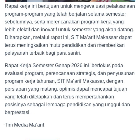
Rapat kerja ini bertujuan untuk mengevaluasi pelaksanaan
program-program yang telah berjalan selama semester
sebelumnya, serta merencanakan program kerja yang
lebih efektif dan inovatif untuk semester yang akan datang.
Diharapkan, melalui rapat ini, SIT Ma’arif Makassar dapat
terus meningkatkan mutu pendidikan dan memberikan
pelayanan terbaik bagi para santri.
Rapat Kerja Semester Genap 2026 ini berfokus pada
evaluasi program, perencanaan strategis, dan penyusunan
program kerja tahunan. SIT Ma’arif Makassar, dengan
persiapan yang matang, optimis dapat mencapai tujuan
yang telah ditetapkan dan terus mempertahankan
posisinya sebagai lembaga pendidikan yang unggul dan
berprestasi.
Tim Media Ma’arif