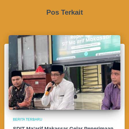
Pos Terkait
BERITA TERBARU
SDIT Ma’arif Makassar Gelar Penerimaan