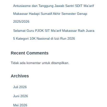
Antusiasme dan Tanggung Jawab Santri SDIT Ma’arif
Makassar Hadapi Sumatif Akhir Semester Genap
2025/2026
Selamat Guru PJOK SIT Ma’arif Makassar Raih Juara
5 Kategori 10K Nasional di Izzi Run 2026
Recent Comments
Tidak ada komentar untuk ditampilkan.
Archives
Juli 2026
Juni 2026
Mei 2026