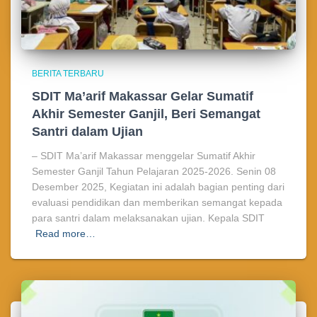
BERITA TERBARU
SDIT Ma’arif Makassar Gelar Sumatif
Akhir Semester Ganjil, Beri Semangat
Santri dalam Ujian
– SDIT Ma’arif Makassar menggelar Sumatif Akhir
Semester Ganjil Tahun Pelajaran 2025-2026. Senin 08
Desember 2025, Kegiatan ini adalah bagian penting dari
evaluasi pendidikan dan memberikan semangat kepada
para santri dalam melaksanakan ujian. Kepala SDIT
Read more…