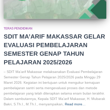
TERAS PENDIDIKAN
SDIT MA’ARIF MAKASSAR GELAR
EVALUASI PEMBELAJARAN
SEMESTER GENAP TAHUN
PELAJARAN 2025/2026
– SDIT Ma’arif Makassar melaksanakan Evaluasi Pembelajaran
Semester Genap Tahun Pelajaran 2025/2026 pada Minggu 29
Maret 2026. Kegiatan ini bertujuan untuk mengukur kemajuan
pembelajaran santri serta mengevaluasi proses dan metode
pembelajaran yang telah diterapkan selama enam bulan terakhir.
Dalam sambutannya, Kepala SDIT Ma’arif Makassar, H. Mubarak
Bakri, S.Th.I., M.Th.I., menyampaikan,
Read more…