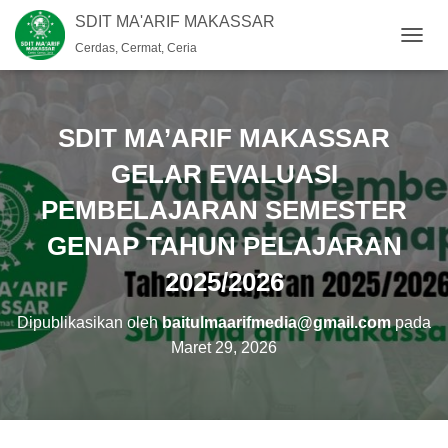
SDIT MA'ARIF MAKASSAR
Cerdas, Cermat, Ceria
T
O
G
G
L
SDIT MA’ARIF MAKASSAR
E
N
GELAR EVALUASI
A
PEMBELAJARAN SEMESTER
V
I
GENAP TAHUN PELAJARAN
G
A
2025/2026
S
I
Dipublikasikan oleh
baitulmaarifmedia@gmail.com
pada
Maret 29, 2026