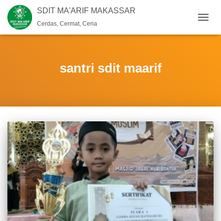
SDIT MA'ARIF MAKASSAR
Cerdas, Cermat, Ceria
TOGG
NAVIG
santri sdit maarif