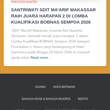
PRESTASI SANTRI
SANTRIWATI SDIT MA’ARIF MAKASSAR
RAIH JUARA HARAPAN 2 DI LOMBA
KUALIFIKASI BOBNAS SEMPOA 2026
-SDIT Ma’arif Makassar, Ananda Aira Nazeefa
Heriyanto, berhasil meraih juara harapan 2 dalam
Lomba Kualifikasi BOBNAS Sempoa 2026 kategori
Foundation 1. Acara yang berlangsung di Hotel
Gammara pada Minggu,29 Maret 2026 ini menjadi
ajang untuk
Read more…
AGAMA
AREA BERMAIN
BAHASA ARAB & BAHASA INGGRIS
BERITA