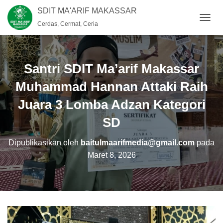
SDIT MA'ARIF MAKASSAR
Cerdas, Cermat, Ceria
T
O
G
G
L
Santri SDIT Ma’arif Makassar
E
N
Muhammad Hannan Attaki Raih
A
Juara 3 Lomba Adzan Kategori
V
I
SD
G
A
S
Dipublikasikan oleh
baitulmaarifmedia@gmail.com
pada
I
Maret 8, 2026