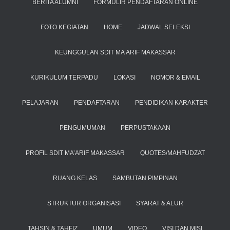
BERITA ALUMNI
FORMULIR PENDAFTARAN ONLINE
FOTO KEGIATAN
HOME
JADWAL SELEKSI
KEUNGGULAN SDIT MA’ARIF MAKASSAR
KURIKULUM TERPADU
LOKASI
NOMOR & EMAIL
PELAJARAN
PENDAFTARAN
PENDIDIKAN KARAKTER
PENGUMUMAN
PERPUSTAKAAN
PROFIL SDIT MA’ARIF MAKASSAR
QUOTES/MAHFUDZAT
RUANG KELAS
SAMBUTAN PIMPINAN
STRUKTUR ORGANISASI
SYARAT & ALUR
TAHSIN & TAHFIZ
UMUM
VIDEO
VISI DAN MISI