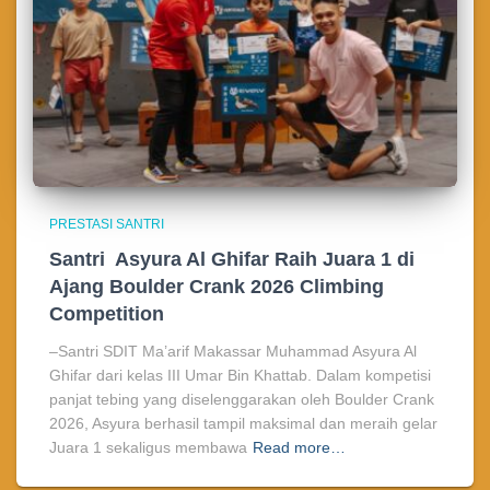
PRESTASI SANTRI
Santri Asyura Al Ghifar Raih Juara 1 di
Ajang Boulder Crank 2026 Climbing
Competition
–Santri SDIT Ma’arif Makassar Muhammad Asyura Al
Ghifar dari kelas III Umar Bin Khattab. Dalam kompetisi
panjat tebing yang diselenggarakan oleh Boulder Crank
2026, Asyura berhasil tampil maksimal dan meraih gelar
Juara 1 sekaligus membawa
Read more…