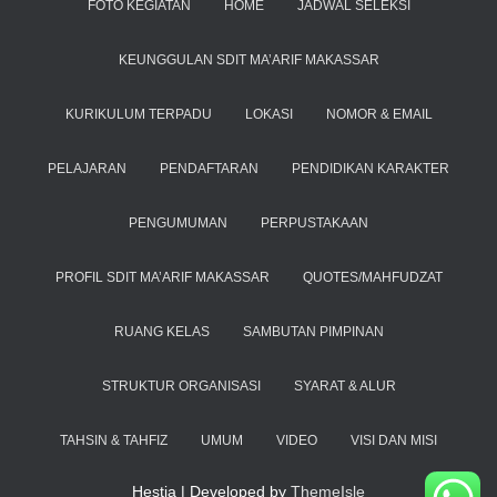
FOTO KEGIATAN
HOME
JADWAL SELEKSI
KEUNGGULAN SDIT MA’ARIF MAKASSAR
KURIKULUM TERPADU
LOKASI
NOMOR & EMAIL
PELAJARAN
PENDAFTARAN
PENDIDIKAN KARAKTER
PENGUMUMAN
PERPUSTAKAAN
PROFIL SDIT MA’ARIF MAKASSAR
QUOTES/MAHFUDZAT
RUANG KELAS
SAMBUTAN PIMPINAN
STRUKTUR ORGANISASI
SYARAT & ALUR
TAHSIN & TAHFIZ
UMUM
VIDEO
VISI DAN MISI
Hestia | Developed by
ThemeIsle