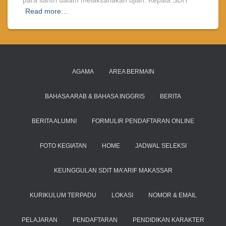
para santri dalam melaksanakan ujian. Kepala SDIT
Read more…
AGAMA
AREA BERMAIN
BAHASA ARAB & BAHASA INGGRIS
BERITA
BERITA ALUMNI
FORMULIR PENDAFTARAN ONLINE
FOTO KEGIATAN
HOME
JADWAL SELEKSI
KEUNGGULAN SDIT MA’ARIF MAKASSAR
KURIKULUM TERPADU
LOKASI
NOMOR & EMAIL
PELAJARAN
PENDAFTARAN
PENDIDIKAN KARAKTER