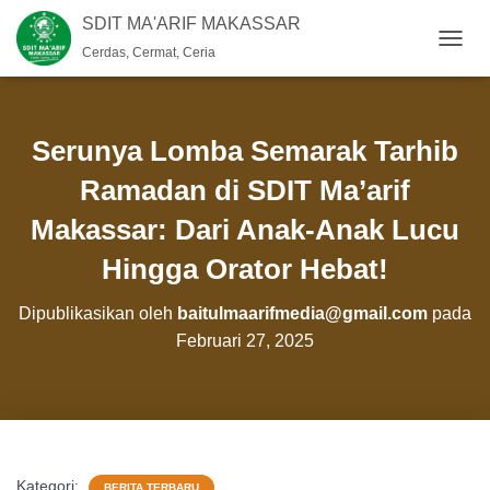
SDIT MA'ARIF MAKASSAR
Cerdas, Cermat, Ceria
T
O
G
G
L
Serunya Lomba Semarak Tarhib
E
N
Ramadan di SDIT Ma’arif
A
Makassar: Dari Anak-Anak Lucu
V
I
Hingga Orator Hebat!
G
A
S
Dipublikasikan oleh
baitulmaarifmedia@gmail.com
pada
I
Februari 27, 2025
Kategori:
BERITA TERBARU