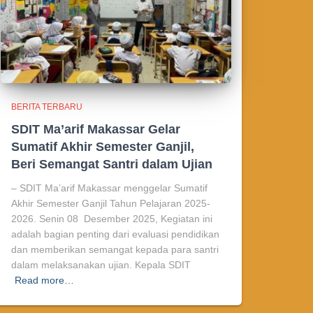
BERITA TERBARU
SDIT Ma’arif Makassar Gelar
Sumatif Akhir Semester Ganjil,
Beri Semangat Santri dalam Ujian
– SDIT Ma’arif Makassar menggelar Sumatif
Akhir Semester Ganjil Tahun Pelajaran 2025-
2026. Senin 08 Desember 2025, Kegiatan ini
adalah bagian penting dari evaluasi pendidikan
dan memberikan semangat kepada para santri
dalam melaksanakan ujian. Kepala SDIT
Read more…