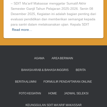
– SDIT Ma’arif Makassar menggelar Sumatif Akhir
Semester Ganjil Tahun Pelajaran 2025-2026. Senin 08
Desember 2025, Kegiatan ini adalah bagian penting dari
evaluasi pendidikan dan memberikan semangat kepada
para santri dalam melaksanakan ujian. Kepala SDIT
Read more…
AGAMA
AREA BERMAIN
BAHASA ARAB & BAHASA INGGRIS
BERITA
BERITA ALUMNI
FORMULIR PENDAFTARAN ONLINE
FOTO KEGIATAN
HOME
JADWAL SELEKSI
KEUNGGULAN SDIT MA’ARIF MAKASSAR