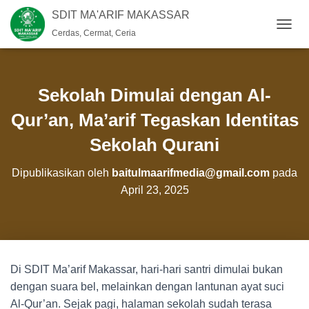
SDIT MA'ARIF MAKASSAR
Cerdas, Cermat, Ceria
T
O
G
G
L
Sekolah Dimulai dengan Al-
E
N
Qur’an, Ma’arif Tegaskan Identitas
A
Sekolah Qurani
V
I
G
Dipublikasikan oleh
baitulmaarifmedia@gmail.com
pada
A
April 23, 2025
S
I
Di SDIT Ma’arif Makassar, hari-hari santri dimulai bukan
dengan suara bel, melainkan dengan lantunan ayat suci
Al-Qur’an. Sejak pagi, halaman sekolah sudah terasa