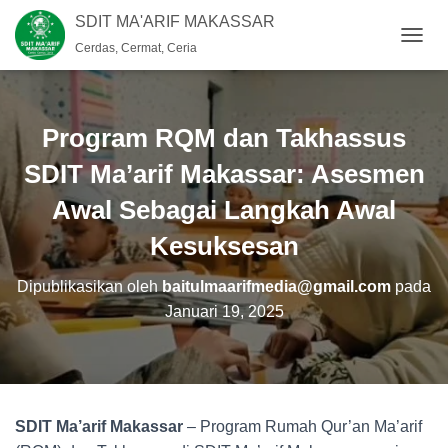
SDIT MA'ARIF MAKASSAR
Cerdas, Cermat, Ceria
T
O
G
G
L
Program RQM dan Takhassus
E
N
SDIT Ma’arif Makassar: Asesmen
A
Awal Sebagai Langkah Awal
V
I
Kesuksesan
G
A
S
Dipublikasikan oleh
baitulmaarifmedia@gmail.com
pada
I
Januari 19, 2025
SDIT Ma’arif Makassar
– Program Rumah Qur’an Ma’arif