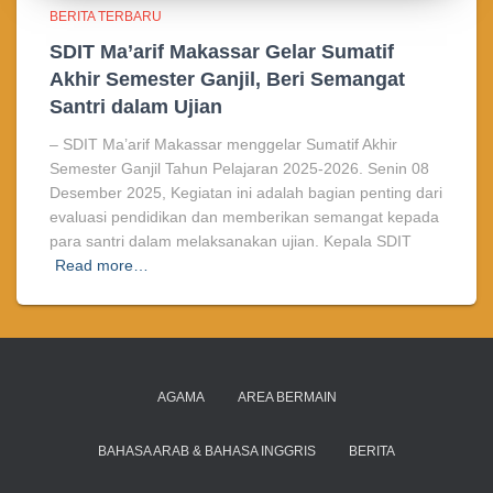
BERITA TERBARU
SDIT Ma’arif Makassar Gelar Sumatif
Akhir Semester Ganjil, Beri Semangat
Santri dalam Ujian
– SDIT Ma’arif Makassar menggelar Sumatif Akhir
Semester Ganjil Tahun Pelajaran 2025-2026. Senin 08
Desember 2025, Kegiatan ini adalah bagian penting dari
evaluasi pendidikan dan memberikan semangat kepada
para santri dalam melaksanakan ujian. Kepala SDIT
Read more…
AGAMA
AREA BERMAIN
BAHASA ARAB & BAHASA INGGRIS
BERITA