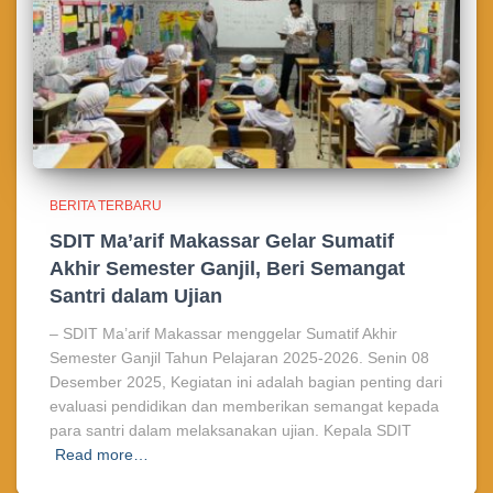
BERITA TERBARU
SDIT Ma’arif Makassar Gelar Sumatif
Akhir Semester Ganjil, Beri Semangat
Santri dalam Ujian
– SDIT Ma’arif Makassar menggelar Sumatif Akhir
Semester Ganjil Tahun Pelajaran 2025-2026. Senin 08
Desember 2025, Kegiatan ini adalah bagian penting dari
evaluasi pendidikan dan memberikan semangat kepada
para santri dalam melaksanakan ujian. Kepala SDIT
Read more…