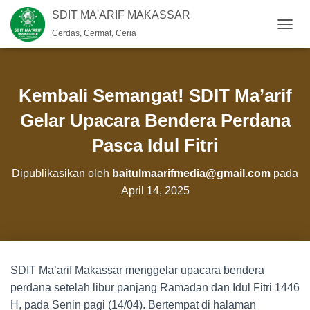
SDIT MA'ARIF MAKASSAR
Cerdas, Cermat, Ceria
T
O
G
G
L
Kembali Semangat! SDIT Ma’arif
E
N
Gelar Upacara Bendera Perdana
A
Pasca Idul Fitri
V
I
G
Dipublikasikan oleh
baitulmaarifmedia@gmail.com
pada
A
April 14, 2025
S
I
SDIT Ma’arif Makassar menggelar upacara bendera
perdana setelah libur panjang Ramadan dan Idul Fitri 1446
H, pada Senin pagi (14/04). Bertempat di halaman