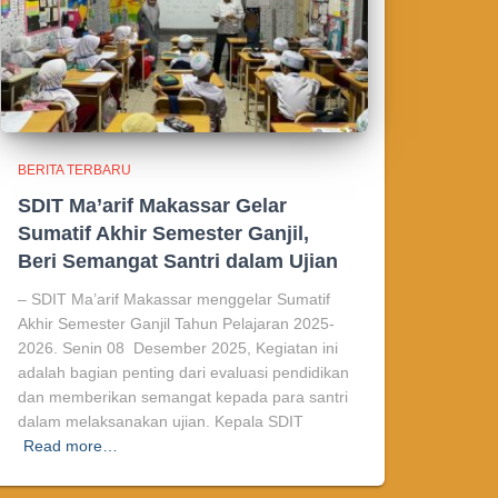
BERITA TERBARU
SDIT Ma’arif Makassar Gelar
Sumatif Akhir Semester Ganjil,
Beri Semangat Santri dalam Ujian
– SDIT Ma’arif Makassar menggelar Sumatif
Akhir Semester Ganjil Tahun Pelajaran 2025-
2026. Senin 08 Desember 2025, Kegiatan ini
adalah bagian penting dari evaluasi pendidikan
dan memberikan semangat kepada para santri
dalam melaksanakan ujian. Kepala SDIT
Read more…