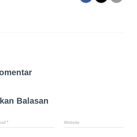
omentar
lkan Balasan
ail
*
Website