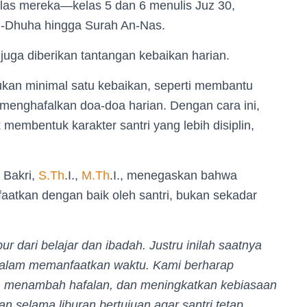
kelas mereka—kelas 5 dan 6 menulis Juz 30,
d-Dhuha hingga Surah An-Nas.
 juga diberikan tantangan kebaikan harian.
ukan minimal satu kebaikan, seperti membantu
menghafalkan doa-doa harian. Dengan cara ini,
mbentuk karakter santri yang lebih disiplin,
 Bakri,
S.Th
.I.,
M.Th
.I., menegaskan bahwa
atkan dengan baik oleh santri, bukan sekadar
ur dari belajar dan ibadah. Justru inilah saatnya
lin dalam memanfaatkan waktu. Kami berharap
dah, menambah hafalan, dan meningkatkan kebiasaan
kan selama liburan bertujuan agar santri tetap