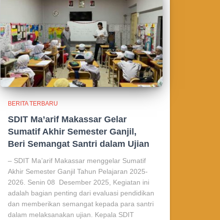
BERITA TERBARU
SDIT Ma’arif Makassar Gelar
Sumatif Akhir Semester Ganjil,
Beri Semangat Santri dalam Ujian
– SDIT Ma’arif Makassar menggelar Sumatif
Akhir Semester Ganjil Tahun Pelajaran 2025-
2026. Senin 08 Desember 2025, Kegiatan ini
adalah bagian penting dari evaluasi pendidikan
dan memberikan semangat kepada para santri
dalam melaksanakan ujian. Kepala SDIT