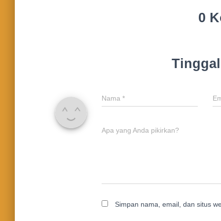
0 K
Tingga
Nama
*
Em
Apa yang Anda pikirkan?
Simpan nama, email, dan situs w