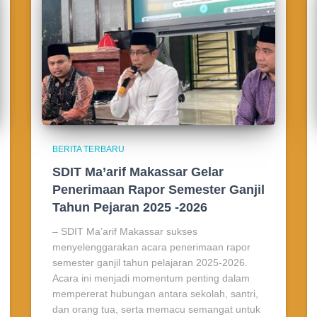
BERITA TERBARU
SDIT Ma’arif Makassar Gelar
Penerimaan Rapor Semester Ganjil
Tahun Pejaran 2025 -2026
– SDIT Ma’arif Makassar sukses
menyelenggarakan acara penerimaan rapor
semester ganjil tahun pelajaran 2025-2026.
Acara ini menjadi momentum penting dalam
mempererat hubungan antara sekolah, santri,
dan orang tua, serta memacu semangat untuk