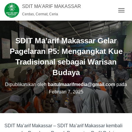
SDIT MA'ARIF MAKASSAR
Cerdas, Cermat, Ceria
T
O
G
G
L
SDIT Ma’arif Makassar Gelar
E
N
Pagelaran P5: Mengangkat Kue
A
Tradisional sebagai Warisan
V
I
Budaya
G
A
S
Dipublikasikan oleh
baitulmaarifmedia@gmail.com
pada
I
Februari 7, 2025
SDIT Ma’arif Makassar – SDIT Ma’arif Makassar kembali