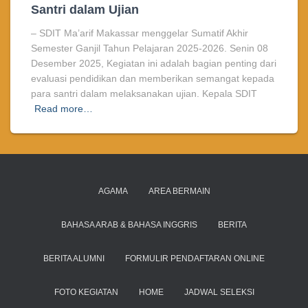
Santri dalam Ujian
– SDIT Ma’arif Makassar menggelar Sumatif Akhir
Semester Ganjil Tahun Pelajaran 2025-2026. Senin 08
Desember 2025, Kegiatan ini adalah bagian penting dari
evaluasi pendidikan dan memberikan semangat kepada
para santri dalam melaksanakan ujian. Kepala SDIT
Read more…
AGAMA
AREA BERMAIN
BAHASA ARAB & BAHASA INGGRIS
BERITA
BERITA ALUMNI
FORMULIR PENDAFTARAN ONLINE
FOTO KEGIATAN
HOME
JADWAL SELEKSI