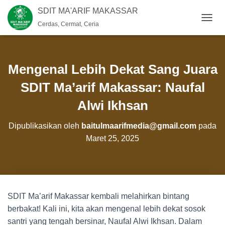
SDIT MA'ARIF MAKASSAR
Cerdas, Cermat, Ceria
T
O
G
G
L
Mengenal Lebih Dekat Sang Juara
E
N
SDIT Ma’arif Makassar: Naufal
A
Alwi Ikhsan
V
I
G
Dipublikasikan oleh
baitulmaarifmedia@gmail.com
pada
A
Maret 25, 2025
S
I
SDIT Ma’arif Makassar kembali melahirkan bintang
berbakat! Kali ini, kita akan mengenal lebih dekat sosok
santri yang tengah bersinar, Naufal Alwi Ikhsan. Dalam