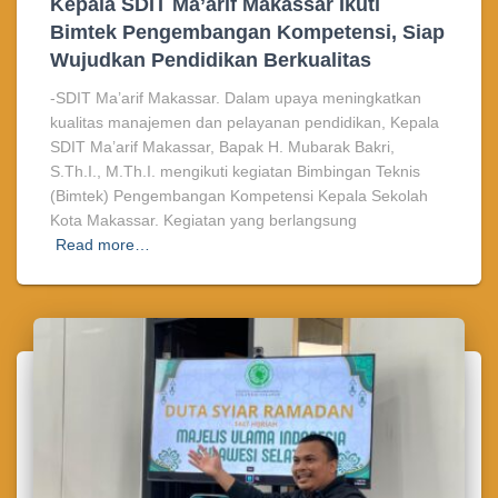
Kepala SDIT Ma’arif Makassar Ikuti
Bimtek Pengembangan Kompetensi, Siap
Wujudkan Pendidikan Berkualitas
-SDIT Ma’arif Makassar. Dalam upaya meningkatkan
kualitas manajemen dan pelayanan pendidikan, Kepala
SDIT Ma’arif Makassar, Bapak H. Mubarak Bakri,
S.Th.I., M.Th.I. mengikuti kegiatan Bimbingan Teknis
(Bimtek) Pengembangan Kompetensi Kepala Sekolah
Kota Makassar. Kegiatan yang berlangsung
Read more…