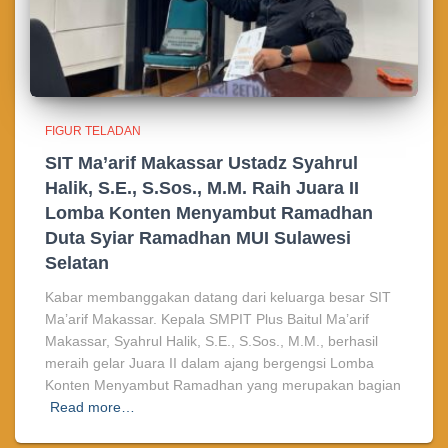
FIGUR TELADAN
SIT Ma’arif Makassar Ustadz Syahrul
Halik, S.E., S.Sos., M.M. Raih Juara II
Lomba Konten Menyambut Ramadhan
Duta Syiar Ramadhan MUI Sulawesi
Selatan
Kabar membanggakan datang dari keluarga besar SIT
Ma’arif Makassar. Kepala SMPIT Plus Baitul Ma’arif
Makassar, Syahrul Halik, S.E., S.Sos., M.M., berhasil
meraih gelar Juara II dalam ajang bergengsi Lomba
Konten Menyambut Ramadhan yang merupakan bagian
Read more…