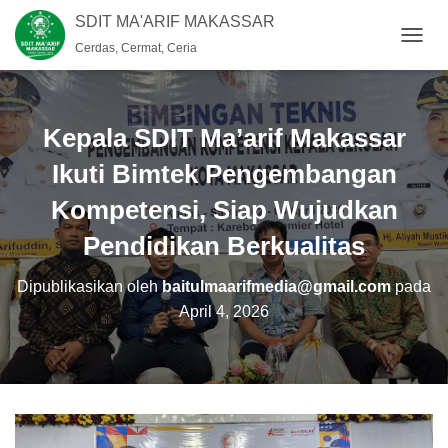
SDIT MA'ARIF MAKASSAR
Cerdas, Cermat, Ceria
T
O
G
G
L
Kepala SDIT Ma’arif Makassar
E
N
Ikuti Bimtek Pengembangan
A
Kompetensi, Siap Wujudkan
V
I
Pendidikan Berkualitas
G
A
S
Dipublikasikan oleh
baitulmaarifmedia@gmail.com
pada
I
April 4, 2026