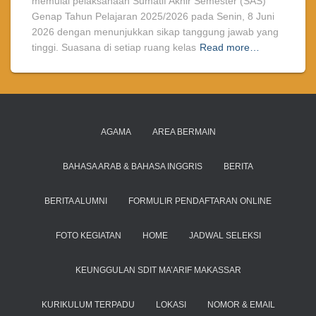
memulai pelaksanaan Sumatif Akhir Semester (SAS)
Genap Tahun Pelajaran 2025/2026 pada Senin, 8 Juni
2026 dengan menunjukkan sikap tanggung jawab yang
tinggi. Suasana di setiap ruang kelas
Read more…
AGAMA
AREA BERMAIN
BAHASA ARAB & BAHASA INGGRIS
BERITA
BERITA ALUMNI
FORMULIR PENDAFTARAN ONLINE
FOTO KEGIATAN
HOME
JADWAL SELEKSI
KEUNGGULAN SDIT MA’ARIF MAKASSAR
KURIKULUM TERPADU
LOKASI
NOMOR & EMAIL