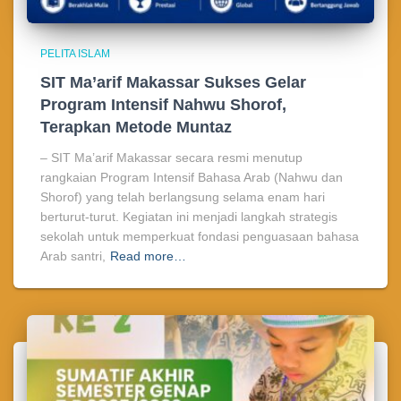
PELITA ISLAM
SIT Ma’arif Makassar Sukses Gelar
Program Intensif Nahwu Shorof,
Terapkan Metode Muntaz
– SIT Ma’arif Makassar secara resmi menutup
rangkaian Program Intensif Bahasa Arab (Nahwu dan
Shorof) yang telah berlangsung selama enam hari
berturut-turut. Kegiatan ini menjadi langkah strategis
sekolah untuk memperkuat fondasi penguasaan bahasa
Arab santri,
Read more…