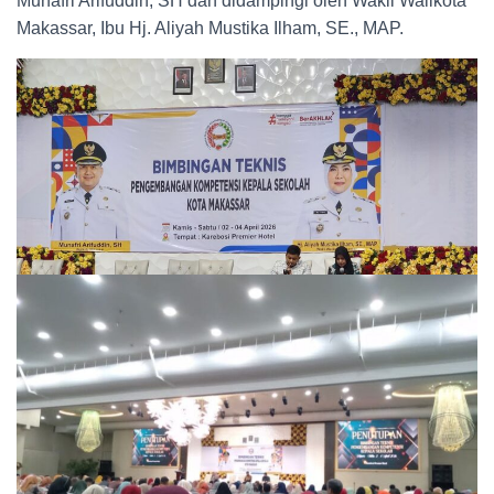
Munafri Arifuddin, SH dan didampingi oleh Wakil Walikota
Makassar, Ibu Hj. Aliyah Mustika Ilham, SE., MAP.