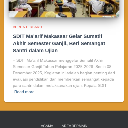
BERITA TERBARU
SDIT Ma’arif Makassar Gelar Sumatif
Akhir Semester Ganjil, Beri Semangat
Santri dalam Ujian
– SDIT Ma’arif Makassar menggelar Sumatif Akhir
Semester Ganjil Tahun Pelajaran 2025-2026. Senin 08
Desember 2025, Kegiatan ini adalah bagian penting dari
evaluasi pendidikan dan memberikan semangat kepada
para santri dalam melaksanakan ujian. Kepala SDIT
Read more…
AGAMA
AREA BERMAIN