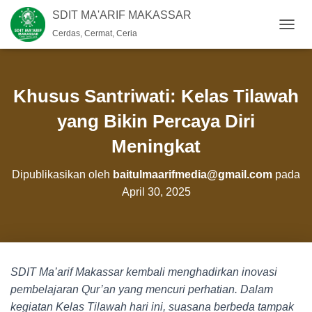
SDIT MA'ARIF MAKASSAR
Cerdas, Cermat, Ceria
T
O
G
G
L
Khusus Santriwati: Kelas Tilawah
E
N
yang Bikin Percaya Diri
A
Meningkat
V
I
G
Dipublikasikan oleh
baitulmaarifmedia@gmail.com
pada
A
April 30, 2025
S
I
SDIT Ma’arif Makassar kembali menghadirkan inovasi
pembelajaran Qur’an yang mencuri perhatian. Dalam
kegiatan Kelas Tilawah hari ini, suasana berbeda tampak