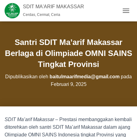
SDIT MA'ARIF MAKASSAR
Cerdas, Cermat, Ceria
T
O
G
G
L
Santri SDIT Ma’arif Makassar
E
N
Berlaga di Olimpiade OMNI SAINS
A
Tingkat Provinsi
V
I
G
Dipublikasikan oleh
baitulmaarifmedia@gmail.com
pada
A
Februari 9, 2025
S
I
SDIT Ma’arif Makassar
– Prestasi membanggakan kembali
ditorehkan oleh santri SDIT Ma’arif Makassar dalam ajang
Olimpiade OMNI SAINS Indonesia tingkat Provinsi yang