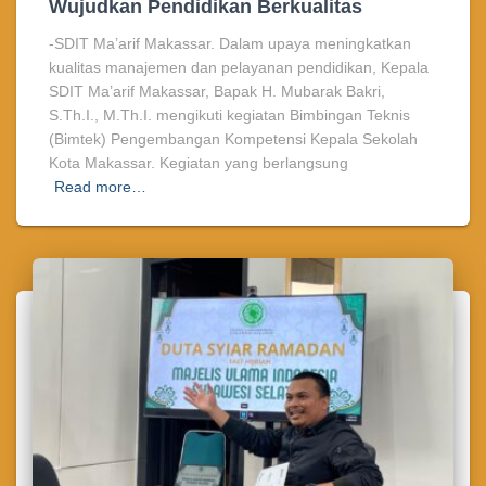
Wujudkan Pendidikan Berkualitas
-SDIT Ma’arif Makassar. Dalam upaya meningkatkan
kualitas manajemen dan pelayanan pendidikan, Kepala
SDIT Ma’arif Makassar, Bapak H. Mubarak Bakri,
S.Th.I., M.Th.I. mengikuti kegiatan Bimbingan Teknis
(Bimtek) Pengembangan Kompetensi Kepala Sekolah
Kota Makassar. Kegiatan yang berlangsung
Read more…