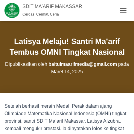
SDIT MA'ARIF MAKASSAR
Cerdas, Cermat, Ceria
T
O
G
G
L
Latisya Melaju! Santri Ma’arif
E
N
Tembus OMNI Tingkat Nasional
A
V
Dipublikasikan oleh
baitulmaarifmedia@gmail.com
pada
I
Maret 14, 2025
G
A
S
I
Setelah berhasil meraih Medali Perak dalam ajang
Olimpiade Matematika Nasional Indonesia (OMNI) tingkat
provinsi, santri SDIT Ma’arif Makassar, Latisya Alzubra,
kembali mengukir prestasi. Ia dinyatakan lolos ke tingkat