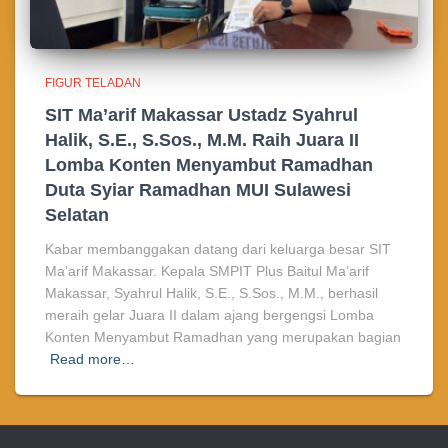
FIGUR TELADAN
SIT Ma’arif Makassar Ustadz Syahrul
Halik, S.E., S.Sos., M.M. Raih Juara II
Lomba Konten Menyambut Ramadhan
Duta Syiar Ramadhan MUI Sulawesi
Selatan
Kabar membanggakan datang dari keluarga besar SIT
Ma’arif Makassar. Kepala SMPIT Plus Baitul Ma’arif
Makassar, Syahrul Halik, S.E., S.Sos., M.M., berhasil
meraih gelar Juara II dalam ajang bergengsi Lomba
Konten Menyambut Ramadhan yang merupakan bagian
Read more…