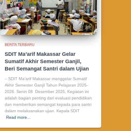
BERITA TERBARU
SDIT Ma’arif Makassar Gelar
Sumatif Akhir Semester Ganjil,
Beri Semangat Santri dalam Ujian
– SDIT Ma’arif Makassar menggelar Sumatif
Akhir Semester Ganjil Tahun Pelajaran 2025-
2026. Senin 08 Desember 2025, Kegiatan ini
adalah bagian penting dari evaluasi pendidikan
dan memberikan semangat kepada para santri
dalam melaksanakan ujian. Kepala SDIT
Read more…