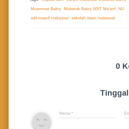
Muammar Bakry
Mubarak Bakry SDIT Ma'arif
NU
sdit maarif makassar
sekolah islam makassar
0 K
Tingga
Nama
*
Em