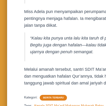
Miss Adela pun menyampaikan perumpama
pentingnya menjaga hafalan. Ia mengibaratk
jalan tanpa diikat.
“Kalau kita punya unta lalu kita taruh di 
Begitu juga dengan hafalan—kalau tidak 
ujarnya dengan penuh semangat.
Melalui amanah tersebut, santri SDIT Ma’a
dan menguatkan hafalan Qur’annya, tidak h
tanggung jawab spiritual dan amal jariyah 
Kategori:
BERITA TERBARU
Tags:
Kepala SDIT Ma'arif Makassar Mubarak Bakry