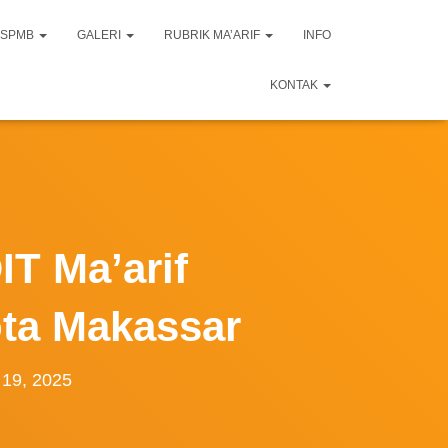
SPMB
GALERI
RUBRIK MA’ARIF
INFO
KONTAK
IT Ma’arif
ota Makassar
 19, 2025