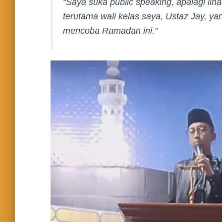
“Saya suka public speaking, apalagi liha
terutama wali kelas saya, Ustaz Jay, yan
mencoba Ramadan ini.”