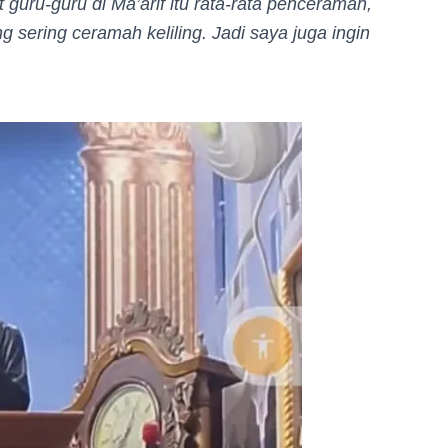
t guru-guru di Ma’arif itu rata-rata penceramah,
g sering ceramah keliling. Jadi saya juga ingin