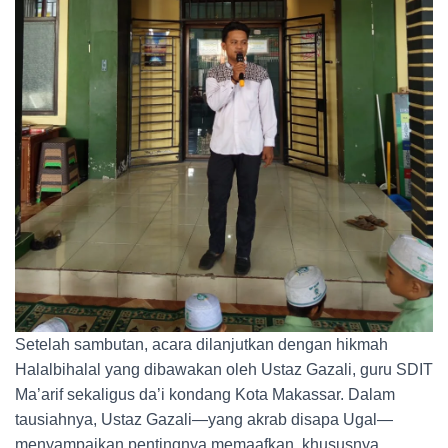
Setelah sambutan, acara dilanjutkan dengan hikmah
Halalbihalal yang dibawakan oleh Ustaz Gazali, guru SDIT
Ma’arif sekaligus da’i kondang Kota Makassar. Dalam
tausiahnya, Ustaz Gazali—yang akrab disapa Ugal—
menyampaikan pentingnya memaafkan, khususnya