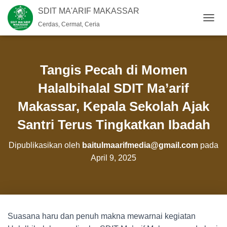
SDIT MA'ARIF MAKASSAR
Cerdas, Cermat, Ceria
T
O
G
G
L
Tangis Pecah di Momen
E
N
Halalbihalal SDIT Ma’arif
A
Makassar, Kepala Sekolah Ajak
V
I
Santri Terus Tingkatkan Ibadah
G
A
S
Dipublikasikan oleh
baitulmaarifmedia@gmail.com
pada
I
April 9, 2025
Suasana haru dan penuh makna mewarnai kegiatan