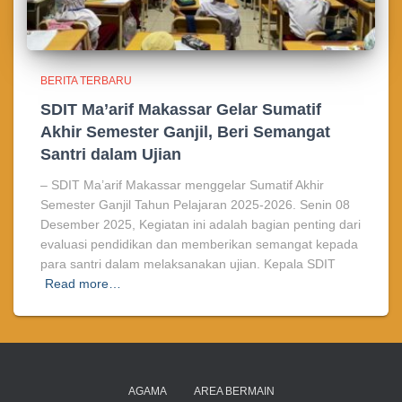
BERITA TERBARU
SDIT Ma’arif Makassar Gelar Sumatif
Akhir Semester Ganjil, Beri Semangat
Santri dalam Ujian
– SDIT Ma’arif Makassar menggelar Sumatif Akhir
Semester Ganjil Tahun Pelajaran 2025-2026. Senin 08
Desember 2025, Kegiatan ini adalah bagian penting dari
evaluasi pendidikan dan memberikan semangat kepada
para santri dalam melaksanakan ujian. Kepala SDIT
Read more…
AGAMA
AREA BERMAIN