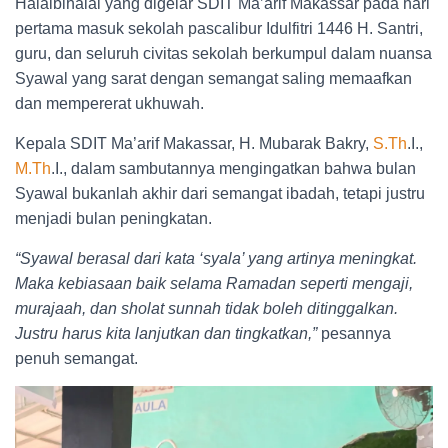
Halalbihalal yang digelar SDIT Ma’arif Makassar pada hari
pertama masuk sekolah pascalibur Idulfitri 1446 H. Santri,
guru, dan seluruh civitas sekolah berkumpul dalam nuansa
Syawal yang sarat dengan semangat saling memaafkan
dan mempererat ukhuwah.
Kepala SDIT Ma’arif Makassar, H. Mubarak Bakry,
S.Th
.I.,
M.Th
.I., dalam sambutannya mengingatkan bahwa bulan
Syawal bukanlah akhir dari semangat ibadah, tetapi justru
menjadi bulan peningkatan.
“Syawal berasal dari kata ‘syala’ yang artinya meningkat.
Maka kebiasaan baik selama Ramadan seperti mengaji,
murajaah, dan sholat sunnah tidak boleh ditinggalkan.
Justru harus kita lanjutkan dan tingkatkan,”
pesannya
penuh semangat.