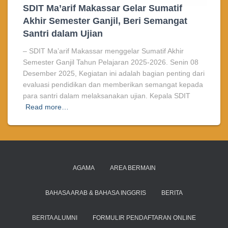
SDIT Ma’arif Makassar Gelar Sumatif
Akhir Semester Ganjil, Beri Semangat
Santri dalam Ujian
– SDIT Ma’arif Makassar menggelar Sumatif Akhir
Semester Ganjil Tahun Pelajaran 2025-2026. Senin 08
Desember 2025, Kegiatan ini adalah bagian penting dari
evaluasi pendidikan dan memberikan semangat kepada
para santri dalam melaksanakan ujian. Kepala SDIT
Read more…
AGAMA
AREA BERMAIN
BAHASA ARAB & BAHASA INGGRIS
BERITA
BERITA ALUMNI
FORMULIR PENDAFTARAN ONLINE