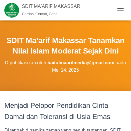
SDIT MA'ARIF MAKASSAR
Cerdas, Cermat, Ceria
T
O
G
G
L
SDIT Ma’arif Makassar Tanamkan
E
N
Nilai Islam Moderat Sejak Dini
A
V
Dipublikasikan oleh
baitulmaarifmedia@gmail.com
pada
I
Mei 14, 2025
G
A
S
I
Menjadi Pelopor Pendidikan Cinta
Damai dan Toleransi di Usia Emas
Di tengah dinamika zaman yang penuh tantangan, SDIT