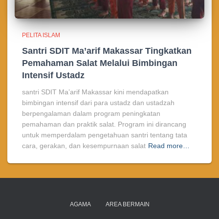
PELITA ISLAM
Santri SDIT Ma’arif Makassar Tingkatkan
Pemahaman Salat Melalui Bimbingan
Intensif Ustadz
santri SDIT Ma’arif Makassar kini mendapatkan
bimbingan intensif dari para ustadz dan ustadzah
berpengalaman dalam program peningkatan
pemahaman dan praktik salat. Program ini dirancang
untuk memperdalam pengetahuan santri tentang tata
cara, gerakan, dan kesempurnaan salat
Read more…
AGAMA
AREA BERMAIN