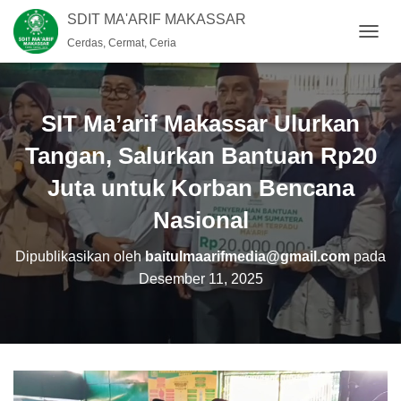
SDIT MA'ARIF MAKASSAR
Cerdas, Cermat, Ceria
T
O
G
G
L
SIT Ma’arif Makassar Ulurkan
E
N
Tangan, Salurkan Bantuan Rp20
A
Juta untuk Korban Bencana
V
I
Nasional
G
A
S
Dipublikasikan oleh
baitulmaarifmedia@gmail.com
pada
I
Desember 11, 2025