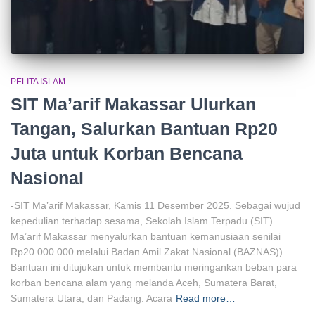
PELITA ISLAM
SIT Ma’arif Makassar Ulurkan
Tangan, Salurkan Bantuan Rp20
Juta untuk Korban Bencana
Nasional
-SIT Ma’arif Makassar, Kamis 11 Desember 2025. Sebagai wujud
kepedulian terhadap sesama, Sekolah Islam Terpadu (SIT)
Ma’arif Makassar menyalurkan bantuan kemanusiaan senilai
Rp20.000.000 melalui Badan Amil Zakat Nasional (BAZNAS)).
Bantuan ini ditujukan untuk membantu meringankan beban para
korban bencana alam yang melanda Aceh, Sumatera Barat,
Sumatera Utara, dan Padang. Acara
Read more…