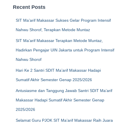
Recent Posts
SIT Ma’arif Makassar Sukses Gelar Program Intensif
Nahwu Shorof, Terapkan Metode Muntaz
SIT Ma’arif Makassar Terapkan Metode Muntaz,
Hadirkan Pengajar UIN Jakarta untuk Program Intensif
Nahwu Shorof
Hari Ke 2 Santri SDIT Ma’arif Makassar Hadapi
Sumatif Akhir Semester Genap 2025/2026
Antusiasme dan Tanggung Jawab Santri SDIT Ma’arif
Makassar Hadapi Sumatif Akhir Semester Genap
2025/2026
Selamat Guru PJOK SIT Ma’arif Makassar Raih Juara