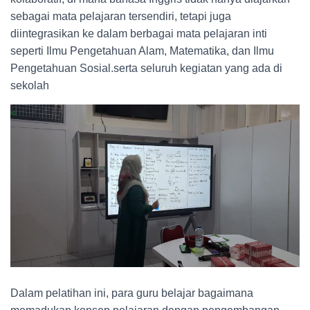
sebagai mata pelajaran tersendiri, tetapi juga
diintegrasikan ke dalam berbagai mata pelajaran inti
seperti Ilmu Pengetahuan Alam, Matematika, dan Ilmu
Pengetahuan Sosial.serta seluruh kegiatan yang ada di
sekolah
Dalam pelatihan ini, para guru belajar bagaimana