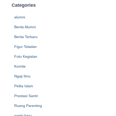
Categories
alumni
Berita Alumni
Berita Terbaru
Figur Teladan
Foto Kegiatan
Komite
Ngaji Ilmu
Pelita Islam
Prestasi Santri
Ruang Parenting
santri baru