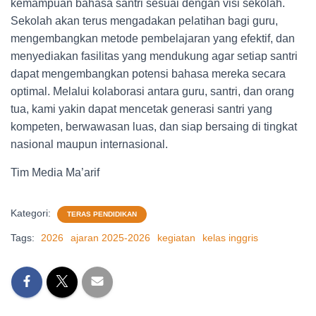
kemampuan bahasa santri sesuai dengan visi sekolah.
Sekolah akan terus mengadakan pelatihan bagi guru,
mengembangkan metode pembelajaran yang efektif, dan
menyediakan fasilitas yang mendukung agar setiap santri
dapat mengembangkan potensi bahasa mereka secara
optimal. Melalui kolaborasi antara guru, santri, dan orang
tua, kami yakin dapat mencetak generasi santri yang
kompeten, berwawasan luas, dan siap bersaing di tingkat
nasional maupun internasional.
Tim Media Ma’arif
Kategori:
TERAS PENDIDIKAN
Tags:
2026
ajaran 2025-2026
kegiatan
kelas inggris