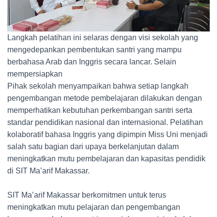
Langkah pelatihan ini selaras dengan visi sekolah yang
mengedepankan pembentukan santri yang mampu
berbahasa Arab dan Inggris secara lancar. Selain
mempersiapkan
Pihak sekolah menyampaikan bahwa setiap langkah
pengembangan metode pembelajaran dilakukan dengan
memperhatikan kebutuhan perkembangan santri serta
standar pendidikan nasional dan internasional. Pelatihan
kolaboratif bahasa Inggris yang dipimpin Miss Uni menjadi
salah satu bagian dari upaya berkelanjutan dalam
meningkatkan mutu pembelajaran dan kapasitas pendidik
di SIT Ma’arif Makassar.
SIT Ma’arif Makassar berkomitmen untuk terus
meningkatkan mutu pelajaran dan pengembangan