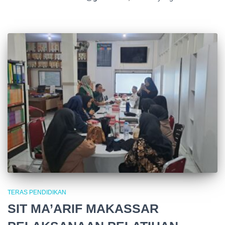
TERAS PENDIDIKAN
SIT MA’ARIF MAKASSAR