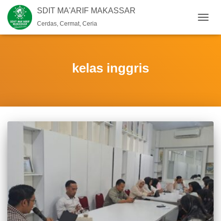
SDIT MA'ARIF MAKASSAR
Cerdas, Cermat, Ceria
TOGG
NAVIG
kelas inggris