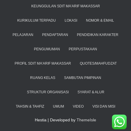
KEUNGGULAN SDIT MA’ARIF MAKASSAR
KURIKULUM TERPADU
LOKASI
NOMOR & EMAIL
PELAJARAN
PENDAFTARAN
PENDIDIKAN KARAKTER
PENGUMUMAN
PERPUSTAKAAN
PROFIL SDIT MA’ARIF MAKASSAR
QUOTES/MAHFUDZAT
RUANG KELAS
SAMBUTAN PIMPINAN
STRUKTUR ORGANISASI
SYARAT & ALUR
TAHSIN & TAHFIZ
UMUM
VIDEO
VISI DAN MISI
Hestia | Developed by
ThemeIsle