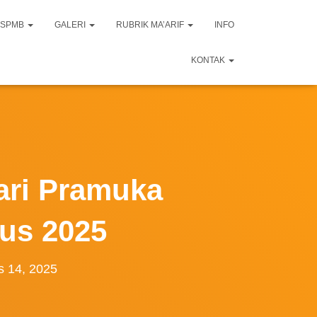
SPMB
GALERI
RUBRIK MA’ARIF
INFO
KONTAK
ari Pramuka
us 2025
s 14, 2025