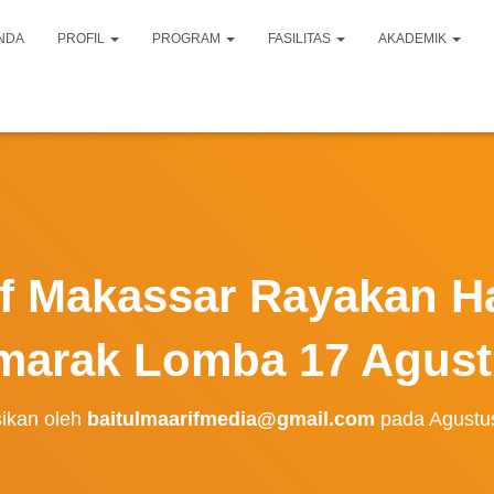
NDA
PROFIL
PROGRAM
FASILITAS
AKADEMIK
if Makassar Rayakan H
marak Lomba 17 Agust
sikan oleh
baitulmaarifmedia@gmail.com
pada
Agustu