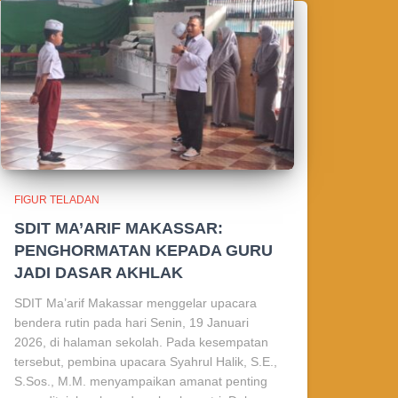
FIGUR TELADAN
SDIT MA’ARIF MAKASSAR:
PENGHORMATAN KEPADA GURU
JADI DASAR AKHLAK
SDIT Ma’arif Makassar menggelar upacara
bendera rutin pada hari Senin, 19 Januari
2026, di halaman sekolah. Pada kesempatan
tersebut, pembina upacara Syahrul Halik, S.E.,
S.Sos., M.M. menyampaikan amanat penting