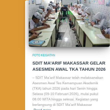
FOTO KEGIATAN
SDIT MA’ARIF MAKASSAR GELAR
ASESMEN AWAL TKA TAHUN 2026
– SDIT Ma’arif Makassar telah melaksanakan
Asesmen Awal Tes Kemampuan Akademik
(TKA) tahun 2026 pada hari Senin hingga
Selasa (09-10 Februari 2026), mulai pukul
08.00 WITA hingga selesai. Kegiatan yang
berlangsung di SDIT Ma’arif Makassar