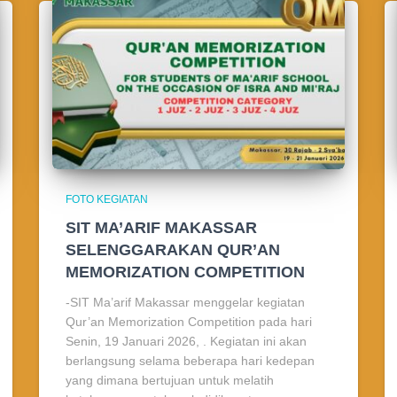
FOTO KEGIATAN
SIT MA’ARIF MAKASSAR
SELENGGARAKAN QUR’AN
MEMORIZATION COMPETITION
-SIT Ma’arif Makassar menggelar kegiatan
Qur’an Memorization Competition pada hari
Senin, 19 Januari 2026, . Kegiatan ini akan
berlangsung selama beberapa hari kedepan
yang dimana bertujuan untuk melatih